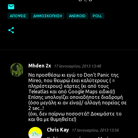
ΑΠΌΨΕΙΣ
ΔΗΜΟΣΚΌΠΗΣΗ
ANDROID
POLL
Mhden 2x
17 Ιανουαρίου, 2013 13:48
Σ
Να προσθέσω κι εγώ το Don't Panic της
χ
Mireo, που θεωρώ έχει καλύτερους ( =
πληρέστερους) χάρτες (κι από τους
ό
Teleatlas και από Google Maps ειδικά!)
λ
Επίσης υπολογίζει οποιαδήποτε διαδρομή
(όσο μεγάλη κι αν είναι)/ αλλαγή πορείας σε
ι
2 sec...!
α
(όχι, δεν παίρνω ποσοστά!! Δοκιμάστε το
και θα με θυμηθείτε!)
Chris Kay
17 Ιανουαρίου, 2013 13:56