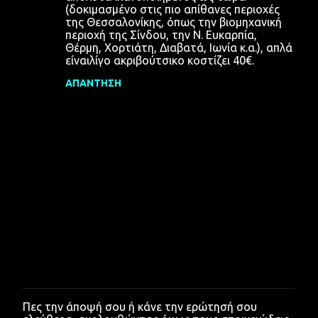
(δοκιμασμένο στις πιο απίθανες περιοχές
της Θεσσαλονίκης, όπως την βιομηχανική
περιοχή της Σίνδου, την Ν. Ευκαρπία,
Θέρμη, Χορτιάτη, Διαβατά, Ιωνία κ.α.), απλά
είναιλίγο ακριβούτσικο κοστίζει 40€.
ΑΠΆΝΤΗΣΗ
Πες την άποψή σου ή κάνε την ερώτησή σου
Δ