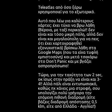
Teleatlas από όσο ξέρω
χρησιμοποιεί για το εξωτερικό.
Αυτό που λέω για καλύτερους
χάρτες: έχει τύχει να βρω λάθη
(Βέροια, με ταξί περικαλώ!! δεν
είναι και τόσο μικρή πόλη, αλλά δεν
είναι και μεγαλούπολη για να πεις
ότι έχει χαρτογραφηθεί
εξονυχιστικά) βρίσκω λάθη στα
Google Maps (που τα είχα τυφλή
εμπιστοσύνη) και μετά τσεκάρω
στο Don't Panic και με βγάζει
ασπροπρόσωπο!
Τώρα, για την ταχύτητα των 2 sec,
οκ ίσως στην πράξη να είναι και 3-
4!! Αλλά πάλι είναι εντυπωσιακό,
καθώς πχ χάνεις μια στροφή, σου
υπολογίζει πολύ γρήγορα την
επόμενη πιθανή διαδρομή (είτε
βάζεις διαδρομή απόστασης 0,5
klm, είτε από Ελλάδα - Αγγλία!!)