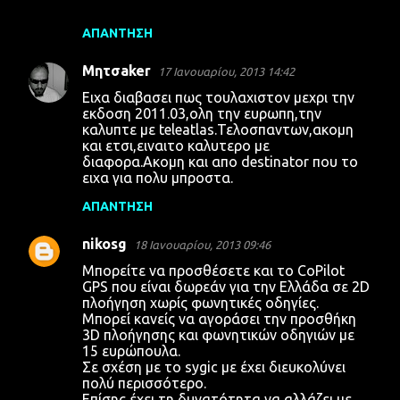
ΑΠΆΝΤΗΣΗ
Μητσaker
17 Ιανουαρίου, 2013 14:42
Ειχα διαβασει πως τουλαχιστον μεχρι την
εκδοση 2011.03,ολη την ευρωπη,την
καλυπτε με teleatlas.Τελοσπαντων,ακομη
και ετσι,ειναιτο καλυτερο με
διαφορα.Ακομη και απο destinator που το
ειχα για πολυ μπροστα.
ΑΠΆΝΤΗΣΗ
nikosg
18 Ιανουαρίου, 2013 09:46
Μπορείτε να προσθέσετε και το CoPilot
GPS που είναι δωρεάν για την Ελλάδα σε 2D
πλοήγηση χωρίς φωνητικές οδηγίες.
Μπορεί κανείς να αγοράσει την προσθήκη
3D πλοήγησης και φωνητικών οδηγιών με
15 ευρώπουλα.
Σε σχέση με το sygic με έχει διευκολύνει
πολύ περισσότερο.
Επίσης έχει τη δυνατότητα να αλλάζει με