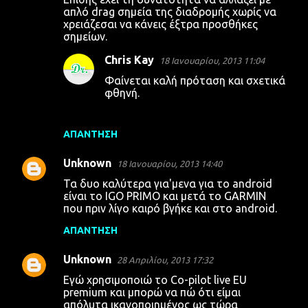
απλό drag σημεία της διαδρομής χωρίς να
χρειάζεσαι να κάνεις έξτρα προσθήκες
σημείων.
Chris Kay
18 Ιανουαρίου, 2013 11:04
Φαίνεται καλή πρόταση και σχετικά
φθηνή.
ΑΠΆΝΤΗΣΗ
Unknown
18 Ιανουαρίου, 2013 14:40
Τα δυο καλύτερα για'μενα για το android
είναι το IGO PRIMO και μετά το GARMIN
που πριν λίγο καιρό βγήκε και στο android.
ΑΠΆΝΤΗΣΗ
Unknown
28 Απριλίου, 2013 17:32
Εγώ χρησιμοποιώ το Co-pilot live EU
premium και μπορώ να πώ ότι είμαι
απόλυτα ικανοποιημένος ως τώρα