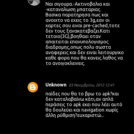
Ναι σιγουρα.-Ακτινοβολια και
-καταναλωση μπαταριας.
Βασικα παρατηρησα πως και
ανοιχτο να εχεις το 3g,εαν οι
χαρτες σου ειναι pre-cached,τοτε
δεν τους ξανακατεβαζει.Κατι
τετοιο(3G),βοηθαει οταν
απαιτειται επανυπολογισμος
διαδρομης,οπως πολυ σωστα
αναφερεις και δεν ειναι λειτουργικο
καθε φορα που θα κανεις λαθος να
το ανοιγοκλεινεις.
Unknown
03 Νοεμβρίου, 2012 12:41
παίδες που θα το βρω το apk?και
δεν καταλαβαίνω κάτι,αν απλά
περάσεις το apk εκει που λέει αυτό
θα δουλεύει και navigation χωρίς
άλλη ρύθμιση?ευχαριστώ...