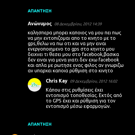
ΑΠΆΝΤΗΣΗ
Ανώνυμος
08 Δεκεμβρίου, 2012 14:39
καλησπερα μπορει καποιος να μου πει πως
να μην εντοπιζομαι απο το κινητο με το
gps,θελω να πω οτι και να μην ειναι
ενεργοποιημενο το gps στο κηνιτο μου
δειχνει τι θεσει μου στο facebook,βασικα
δεν ειναι για μενα γιατι δεν εχω facebook
και απλα με ρωτησε ενας φιλος αν γνωριζω
αν υπαρχει καποια ρύθμιση στο κινητο
Chris Kay
09 Δεκεμβρίου, 2012 16:02
Κάπου στις ρυθμίσεις έχει
εντοπισμό τοποθεσίας. Εκτός από
το GPS έχει και ρύθμιση για τον
εντοπισμό μέσω εφαρμογών.
ΑΠΆΝΤΗΣΗ