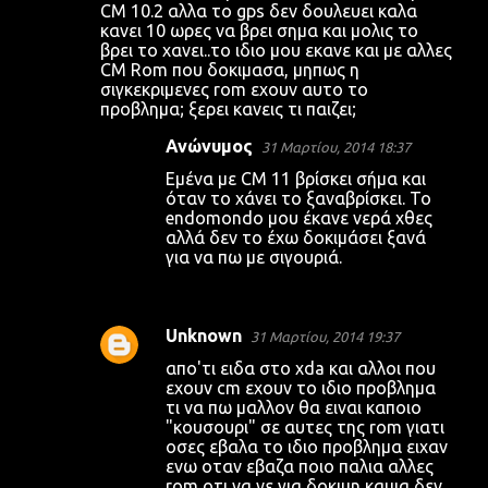
CM 10.2 αλλα το gps δεν δουλευει καλα
κανει 10 ωρες να βρει σημα και μολις το
βρει το χανει..το ιδιο μου εκανε και με αλλες
CM Rom που δοκιμασα, μηπως η
σιγκεκριμενες rom εχουν αυτο το
προβλημα; ξερει κανεις τι παιζει;
Ανώνυμος
31 Μαρτίου, 2014 18:37
Εμένα με CM 11 βρίσκει σήμα και
όταν το χάνει το ξαναβρίσκει. Το
endomondo μου έκανε νερά χθες
αλλά δεν το έχω δοκιμάσει ξανά
για να πω με σιγουριά.
Unknown
31 Μαρτίου, 2014 19:37
απο'τι ειδα στο xda και αλλοι που
εχουν cm εχουν το ιδιο προβλημα
τι να πω μαλλον θα ειναι καποιο
"κουσουρι" σε αυτες της rom γιατι
οσες εβαλα το ιδιο προβλημα ειχαν
ενω οταν εβαζα ποιο παλια αλλες
rom οτι να νε για δοκιμη καμια δεν