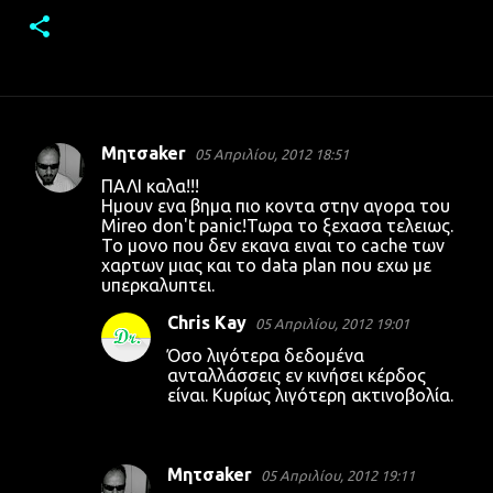
Μητσaker
05 Απριλίου, 2012 18:51
Σ
ΠΑΛΙ καλα!!!
χ
Ημουν ενα βημα πιο κοντα στην αγορα του
Mireo don't panic!Τωρα το ξεχασα τελειως.
ό
Το μονο που δεν εκανα ειναι το cache των
λ
χαρτων μιας και το data plan που εχω με
υπερκαλυπτει.
ι
α
Chris Kay
05 Απριλίου, 2012 19:01
Όσο λιγότερα δεδομένα
ανταλλάσσεις εν κινήσει κέρδος
είναι. Κυρίως λιγότερη ακτινοβολία.
Μητσaker
05 Απριλίου, 2012 19:11