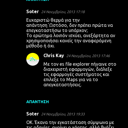
Soter
24 Νοεμβρίου, 2013 17:18
Ευχαριστώ θερμά για την
απάντηση΄Ωστόσο, δεν πρέπει πρώτα να
επεγκαταστήσω το υπάρχον;
Το ερώτημα λοιπόν ισχύει, ανεξάρτητα αν
χρησιμοποιήσει κανείς την αναφερόμενη
μέθοδο ή όχι.
Chris Kay
24 Νοεμβρίου, 2013 17:46
Με τον es file explorer πήγαινε στο
διαχειριστή εφαρμογών, διάλεξε
τις εφαρμογές συστήματος και
επιλεξε το Maps για να το
απεγκαταστήσεις.
ΑΠΆΝΤΗΣΗ
Soter
24 Νοεμβρίου, 2013 19:33
OK. Έκανα την εγκατάσταση σύμψωνα με
τις οδηγίες, ανοίγει ο χάρτης, αλλά βγάζει