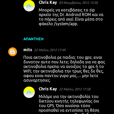
Chris Kay
03 Νοεμβρίου, 2012 15:50
Μπορείς να κατεβάσεις το zip
αρχείο της Dr. Android ROM και να
το πάρεις από εκεί. Είναι μέσα στο
φάκελο /system/app.
ΑΠΆΝΤΗΣΗ
mits
22 Μαΐου, 2012 17:49
Ποια ακτινοβολια ρε παιδια; του gps; ειναι
δυνατον αυτο που λετε; δηλαδη για να φας
ακτινοβολια πρεπει να ανοιξεις το gps ή το
Wifi; την ακτινοβολια την τρως θες δε θες,
αφου ειναι παντου γυρο μας...... μην λετε
ασυναρτησιες.
Chris Kay
22 Μαΐου, 2012 17:58
Μιλάμε για την ακτινοβολία του
δικτύου κινητής τηλεφωνίας όχι
του GPS. Όσο κινείσαι τόσο
προσπαθεί να εντοπίσει τη θέση