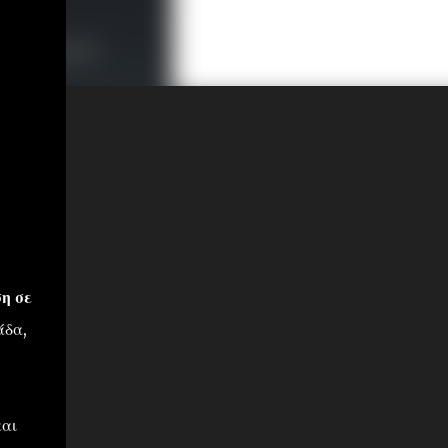
η σε
άδα,
και