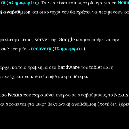
ry
(
πληροφορίες
).
Τα νέα είναι κάπως περίεργα για το
Nexu
νή αναβάθμιση
και οι κάτοχοί του θα πρέπει να περιμένουν κ
ανίστηκε στους server της Google και μπορούμε να την
ιροκίνητα μέσω
recovery
(
Πληροφορίες
).
άρχει κάποιο πρόβλημα στο hardware του tablet και η
ν ενδέχεται να καθυστερήσει περισσότερο.
τερο Nexus
που παραμένει ενεργό σε αναβαθμίσεις, το Nexus 
αι πρόκειται για μικρή βελτιωτική αναβάθμιση (ποτέ δεν ξέρε