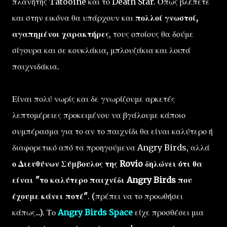
πλανήτης Tatooine
και
το Death Star
.
Όπως
βλέπετε
και στην εικόνα
θα υπάρχουν
και
πολλοί γνωστοί,
αγαπημένοι
χαρακτήρες
, τους οποίους θα δούμε
σίγουρα και σε κουκλάκια, μπλουζάκια και λοιπά
παιχνιδάκια
.
Είναι πολύ
νωρίς
και δε γνωρίζουμε αρκετές
λεπτομέρειες
προκειμένου να βγάλουμε κάποιο
συμπέρασμα για το αν
το παιχνίδι
θα
είναι
καλύτερο
ή
διαφορετικό από τα προηγούμενα
Angry
Birds
,
αλλά
ο
Διευθύνων Σύμβουλος της
Rovio
δηλώνει ότι θα
είναι
"
το
καλύτερο
παιχνίδι
Angry
Birds
που
έχουμε
κάνει ποτέ
"
. (πρέπει να το προωθήσει
κάπως...). Το
Angry
Birds
Space
είχε προσθέσει μια