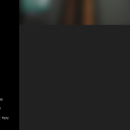
τα
ν
ά του