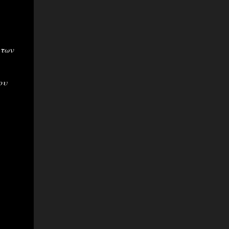
 των
ου