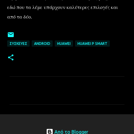
εδώ που τα λέμε υπάρχουν καλύτερες επιλογές και
από τα δύο.
ΣΥΣΚΕΥΈΣ
ANDROID
HUAWEI
HUAWEI P SMART
Σ
χ
ό
λ
ι
α
Από το Blogger