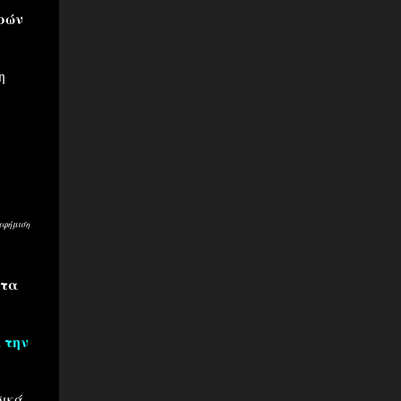
ρών
η
αφήμιση
στα
ε
την
ικά.