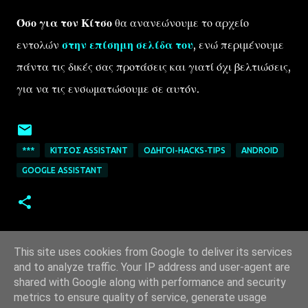
Όσο για τον Κίτσο
θα ανανεώνουμε το αρχείο
εντολών
στην επίσημη σελίδα του
, ενώ περιμένουμε
πάντα τις δικές σας προτάσεις και γιατί όχι βελτιώσεις,
για να τις ενσωματώσουμε σε αυτόν.
***
ΚΊΤΣΟΣ ASSISTANT
ΟΔΗΓΟΊ-HACKS-TIPS
ANDROID
GOOGLE ASSISTANT
This site uses cookies from Google to deliver its services
and to analyze traffic. Your IP address and user-agent are
shared with Google along with performance and security
metrics to ensure quality of service, generate usage