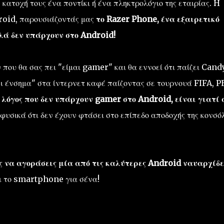
 κατοχή τους ένα ποντίκι ή ένα πληκτρολόγιο της εταιρίας. H
droid, παρουσιάζοντάς μας
το Razer Phone, ένα εξαιρετικό
λά δεν υπάρχουν στο Android!
που θα σας πει "είμαι gamer" και θα εννοεί ότι παίζει Cand
 ένσημα" στα ίντερνετ καφέ παίζοντας σε τουρνουά FIFA, P
 λόγος που δεν υπάρχουν gamer στο Android, είναι γιατί 
υσικά ότι δεν έχουν φτάσει στο επίπεδο αποδοχής της κονσό
ς να αγοράσεις μία από τις καλύτερες Android ναυαρχίδε
αι το smartphone για σένα!