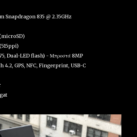
mm Snapdragon 835 @ 2.35GHz
 (microSD)
(515ppi)
.75, Dual-LED flash) - Μπροστά 8MP
th 4.2, GPS, NFC, Fingerprint, USB-C
r
gat