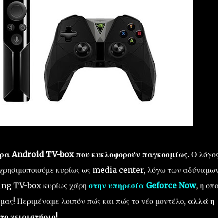
τερα Android TV-box που κυκλοφορούν παγκοσμίως.
Ο λόγο
α χρησιμοποιούμε κυρίως ως media center, λόγω των αδύναμω
ming TV-box κυρίως χάρη
στην υπηρεσία Geforce Now
, η οπ
μας! Περιμέναμε λοιπόν πώς και πώς το νέο μοντέλο,
αλλά η
το χειριστήριο!