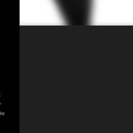
ς
ν
οία