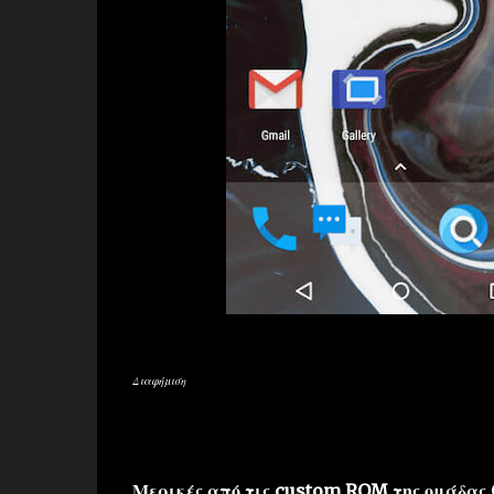
Διαφήμιση
Μερικές από τις custom ROM της ομάδας