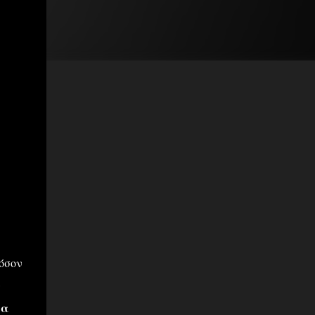
 όσον
ν
ια