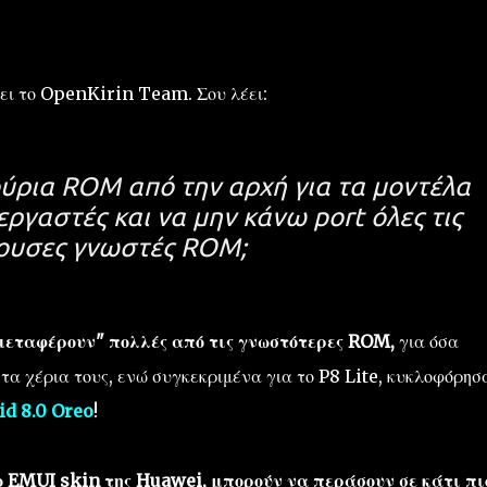
ει το OpenKirin Team. Σου λέει:
νούρια ROM από την αρχή για τα μοντέλα
εργαστές και να μην κάνω port όλες τις
ουσες γνωστές ROM;
"μεταφέρουν" πολλές από τις γνωστότερες ROM,
για όσα
α χέρια τους, ενώ συγκεκριμένα για το P8 Lite, κυκλοφόρησ
d 8.0 Oreo
!
 EMUI skin της Huawei, μπορούν να περάσουν σε κάτι πιο.