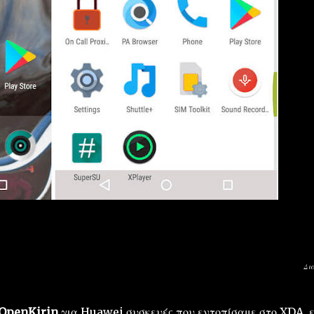
Δι
 OpenKirin
για Huawei συσκευές που εντοπίσαμε στο XDA, ε