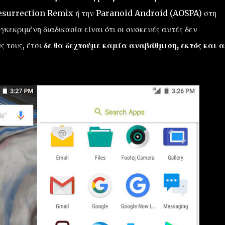
esurrection Remix ή την Paranoid Android (AOSPA) στη
γκεκριμένη διαδικασία είναι ότι οι συσκευές αυτές δεν
ς τους, έτσι
δε θα δεχτούμε καμία αναβάθμιση, εκτός και α