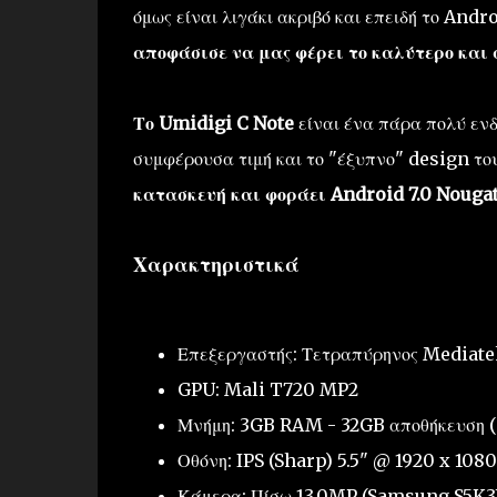
όμως είναι λιγάκι ακριβό και επειδή το And
αποφάσισε να μας φέρει το καλύτερο και 
Το Umidigi C Note
είναι ένα πάρα πολύ εν
συμφέρουσα τιμή και το "έξυπνο" design το
κατασκευή και φοράει Android 7.0 Nougat
Χαρακτηριστικά
Επεξεργαστής: Τετραπύρηνος Mediat
GPU: Mali T720 MP2
Μνήμη: 3GB RAM - 32GB αποθήκευση 
Οθόνη: IPS (Sharp) 5.5" @ 1920 x 108
Κάμερα: Πίσω 13.0MP (Samsung S5K3L