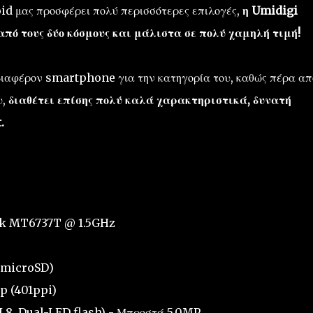
roid μας προσφέρει πολύ περισσότερες επιλογές,
η Umidigi
από τους δύο κόσμους και μάλιστα σε πολύ χαμηλή τιμή!
διαφέρον smartphone για την κατηγορία του, καθώς πέρα απ
υ,
διαθέτει επίσης πολύ καλά χαρακτηριστικά, δυνατή
.
ek MT6737T @ 1.5GHz
(microSD)
0p (401ppi)
8, Dual-LED flash) - Μπροστά 5.0MP