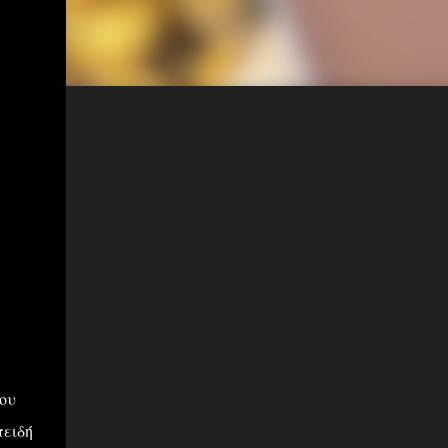
ου
πειδή