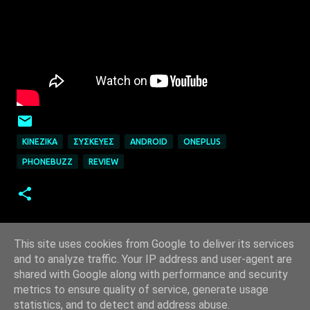
ΚΙΝΈΖΙΚΑ
ΣΥΣΚΕΥΈΣ
ANDROID
ONEPLUS
PHONEBUZZ
REVIEW
This site uses cookies from Google to deliver its services
and to analyze traffic. Your IP address and user-agent are
shared with Google along with performance and security
metrics to ensure quality of service, generate usage
statistics, and to detect and address abuse.