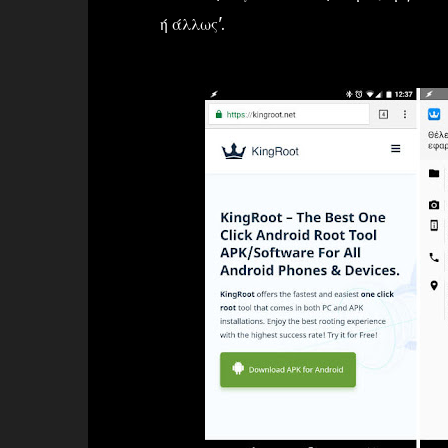
ή άλλως'.