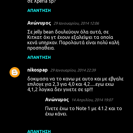
σε Xperia sp?
ό
ΑΠΆΝΤΗΣΗ
λ
Ανώνυμος
ι
29 Ιανουαρίου, 2014 12:06
α
Σε jelly bean δουλεύουν όλα αυτά, σε
Κιτκατ όχι γτ έχουν εξαλείψει τα οποία
κενά υπηρχαν. Παρολαυτά είναι πολύ καλή
προσπαθεια.
ΑΠΆΝΤΗΣΗ
nikospap
29 Ιανουαρίου, 2014 22:39
δοκιμασα να το κανω με αυτο και με εβγαλε
επιλογε για 2,3 για 4,0 και 4,2......εγω εχω
4,1,2 λογικα δεν γινετε σε sp!!!
Ανώνυμος
14 Απριλίου, 2014 19:07
Γίνετε έχω το Note 1 με 4.1.2 και το
έχω κάνει.
ΑΠΆΝΤΗΣΗ