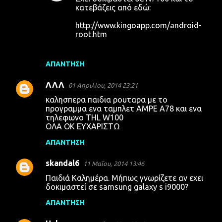
κατεβάζεις από εδώ:
http://www.kingoapp.com/android-
root.htm
ΑΠΆΝΤΗΣΗ
ΛΛΛ
01 Απριλίου, 2014 23:21
καλησπερα παιδια ρουταρα με το
προγραμμα ενα ταμπλετ AMPE A78 και ενα
τηλεφωνο THL W100
ΟΛΑ ΟΚ ΕΥΧΑΡΙΣΤΩ
ΑΠΆΝΤΗΣΗ
skandal6
11 Μαΐου, 2014 13:46
Παιδιά Καλημέρα. Μήπως γνωρίζετε αν εχει
δοκιμαστεί σε samsung galaxy s i9000?
ΑΠΆΝΤΗΣΗ