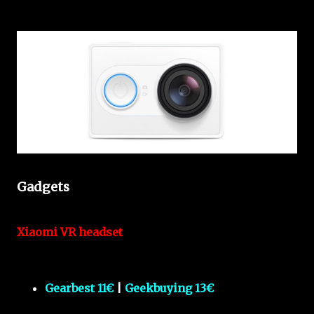
Gadgets
Xiaomi VR headset
Gearbest 11€
|
Geekbuying 13€