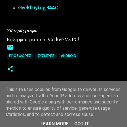
Geekbuying 344€
Υστερόγραφο:
Καλή φάση αυτό το Vorkee V2 PC!
ΠΡΟΣΦΟΡΈΣ
ΣΥΣΚΕΥΈΣ
ANDROID
This site uses cookies from Google to deliver its services
and to analyze traffic. Your IP address and user-agent are
shared with Google along with performance and security
metrics to ensure quality of service, generate usage
statistics, and to detect and address abuse.
Από το Blogger
LEARN MORE
GOT IT