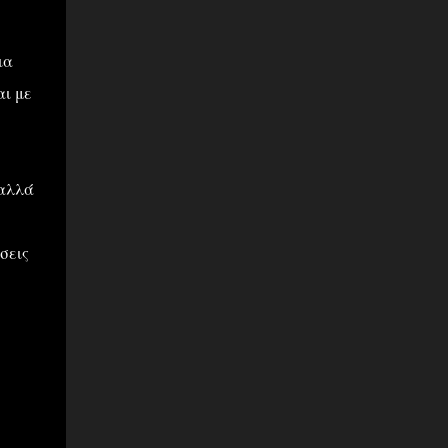
ια
αι με
αλλά
σεις