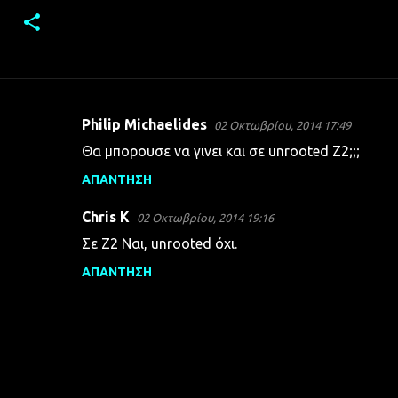
Philip Michaelides
02 Οκτωβρίου, 2014 17:49
Σ
Θα μπορουσε να γινει και σε unrooted Z2;;;
χ
ΑΠΆΝΤΗΣΗ
ό
λ
Chris K
02 Οκτωβρίου, 2014 19:16
ι
Σε Z2 Ναι, unrooted όχι.
α
ΑΠΆΝΤΗΣΗ