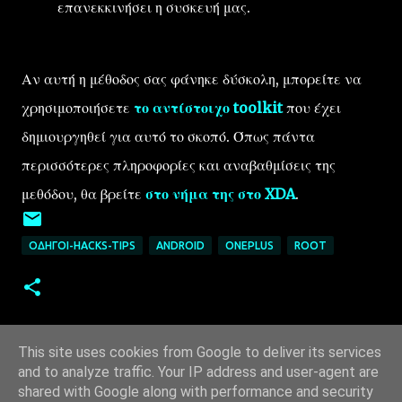
επανεκκινήσει η συσκευή μας.
Αν αυτή η μέθοδος σας φάνηκε δύσκολη, μπορείτε να
χρησιμοποιήσετε
το αντίστοιχο toolkit
που έχει
δημιουργηθεί για αυτό το σκοπό. Όπως πάντα
περισσότερες πληροφορίες και αναβαθμίσεις της
μεθόδου, θα βρείτε
στο νήμα της στο XDA
.
ΟΔΗΓΟΊ-HACKS-TIPS
ANDROID
ONEPLUS
ROOT
This site uses cookies from Google to deliver its services
and to analyze traffic. Your IP address and user-agent are
shared with Google along with performance and security