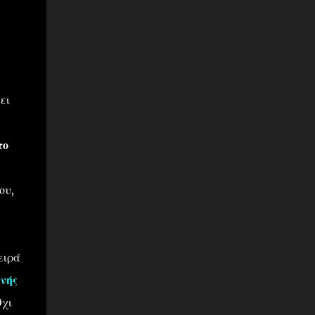
ει
το
ς
ου,
ειρά
νής
Όχι