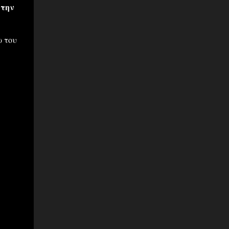
 την
ω του