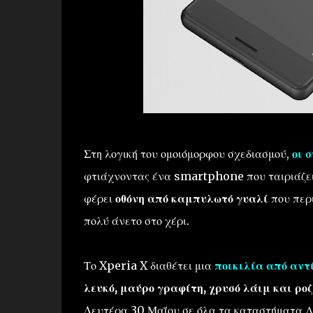
Στη λογική του ομοιόμορφου σχεδιασμού,
οι 
φτιάχνοντας ένα smartphone που ταιριάζει 
φέρει
οθόνη από καμπυλωτό γυαλί
που περ
πολύ άνετο στο χέρι.
Το Xperia X διαθέτει μια
ποικιλία από αντί
λευκό, μαύρο γραφίτη, χρυσό λάιμ και ροζ
Δευτέρα 30 Μαΐου σε όλα τα καταστήματα Λι