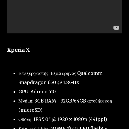
Xperia X
Επεξεργαστής: Εξαπύρηνος Qualcomm
Snapdragon 650 @ 1.8GHz
GPU: Adreno 510
Μνήμη: 3GB RAM - 32GB/64GB αποθήκευση
(microSD)
Οθόνη: IPS 5.0" @ 1920 x 1080p (441ppi)
Κάμερα: Πίσω 23.0MP (f/2.0, LED flash) -