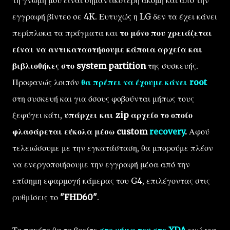
εγγραφή βίντεο σε 4K. Ευτυχώς η LG δεν τα έχει κάνει
περίπλοκα τα πράγματα και
το μόνο που χρειάζεται
είναι να αντικαταστήσουμε κάποια αρχεία και
βιβλιοθήκες στο system partition
της συσκευής.
Προφανώς λοιπόν
θα πρέπει να έχουμε κάνει root
στη συσκευή και για όσους φοβούνται μήπως τους
ξεφύγει κάτι,
υπάρχει και zip αρχείο το οποίο
φλασάρεται εύκολα μέσω custom
recovery
.
Αφού
τελειώσουμε με την εγκατάσταση, θα μπορούμε πλέον
να ενεργοποιήσουμε την εγγραφή μέσα από την
επίσημη εφαρμογή κάμερας του G4, επιλέγοντας στις
ρυθμίσεις το
"FHD60"
.
Το πακέτο θα το βρείτε
στο νήμα του στο XDA
ενώ για