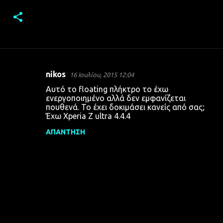
nikos
16 Ιουλίου, 2015 12:04
Σ
Αυτό το floating πλήκτρο το έχω
χ
ενεργοποιημένο αλλά δεν εμφανίζεται
πουθενά. Το έχει δοκιμάσει κανείς από σας;
ό
Έχω Xperia Z ultra 4.4.4
λ
ΑΠΆΝΤΗΣΗ
ι
α