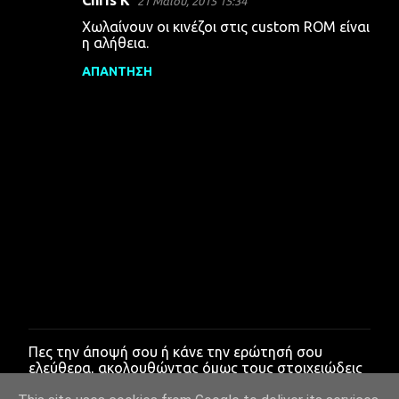
21 Μαΐου, 2015 15:34
Χωλαίνουν οι κινέζοι στις custom ROM είναι
η αλήθεια.
ΑΠΆΝΤΗΣΗ
Πες την άποψή σου ή κάνε την ερώτησή σου
Δ
ελεύθερα, ακολουθώντας όμως τους στοιχειώδεις
η
κανόνες ευγένειας.
μ