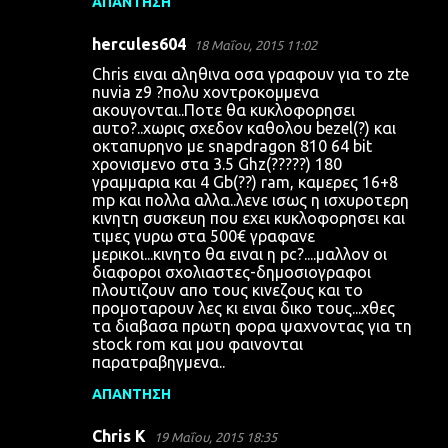
ΑΠΆΝΤΗΣΗ
hercules604
18 Μαΐου, 2015 11:02
Chris ειναι αληθινα οσα γραφουν για το zte
nuvia z9 ?πολυ χοντροκομμενα
ακουγονται..Ποτε θα κυκλοφορησει
αυτο?..χωρις σχεδον καθολου bezel(?) και
οκταπυρηνο με snapdragon 810 64 bit
χρονισμενο στα 3.5 Ghz(?????) 180
γραμμαρια και 4 Gb(??) ram, καμερες 16+8
mp και πολλα αλλα..λενε ισως η ισχυροτερη
κινητη συσκευη που εχει κυκλοφορησει και
τιμες γυρω στα 500€ γραφανε
μερικοι...κινητο θα ειναι η pc?....μαλλον οι
διαφοροι σχολιαστες-δημοσιογραφοι
πλουτιζουν απο τους κινεζους και το
προμοταρουν λες κι ειναι δικο τους...χθες
τα διαβασα πρωτη φορα ψαχνοντας για τη
stock rom και μου φαινονται
παρατραβηγμενα..
ΑΠΆΝΤΗΣΗ
Chris K
19 Μαΐου, 2015 18:35