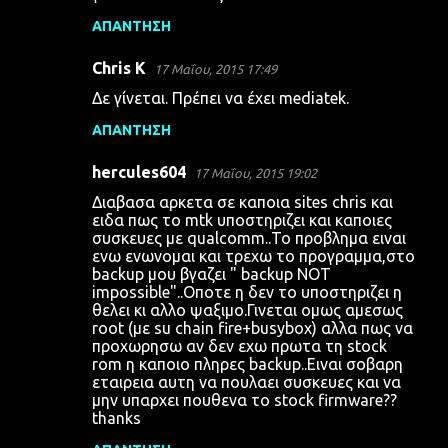
ΑΠΆΝΤΗΣΗ
Chris K
17 Μαΐου, 2015 17:49
Δε γίνεται. Πρέπει να έχει mediatek.
ΑΠΆΝΤΗΣΗ
hercules604
17 Μαΐου, 2015 19:02
Διαβασα αρκετα σε καποια sites chris και
ειδα πως το mtk υποστηριζει και καποιες
συσκευες με qualcomm..Το προβλημα ειναι
ενω ενωνομαι και τρεχω το προγραμμα,στο
backup μου βγαζει " backup NOT
impossible"..Οποτε η δεν το υποστηριζει η
θελει κι αλλο ψαξιμο.Γινεται ομως αμεσως
root (με su chain fire+busybox) αλλα πως να
προχωρησω αν δεν εχω πρωτα τη stock
rom η καποιο πληρες backup..Ειναι σοβαρη
εταιρεια αυτη να πουλαει συσκευες και να
μην υπαρχει πουθενα το stock firmware??
thanks