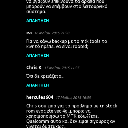
να βγάζουν επικίνδυνα τα αρχεία που
μπορούν να επέμβουν στο λειτουργικό
ό
σύστημα.
λ
ΑΠΆΝΤΗΣΗ
ι
α
ea
16 Μαΐου, 2015 21:28
Για να κάνω backup με το mtk tools το
κινητό πρέπει να είναι rooted;
ΑΠΆΝΤΗΣΗ
Chris K
17 Μαΐου, 2015 11:25
Όχι δε χρειάζεται.
ΑΠΆΝΤΗΣΗ
hercules604
17 Μαΐου, 2015 16:05
Chris σου ειπα για το προβλημα με τη stock
rom ενος zte vec 4g...μπορω να
χρησιμοποιησω το MTK εδω??εχει
Qualcomm αυτο και δεν ειμαι σιγουρος αν
γινεται δυστυχως..