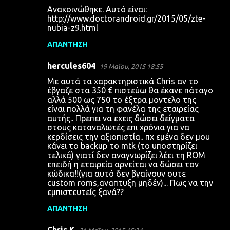
Ανακοινώθηκε. Αυτό είναι:
http://www.doctorandroid.gr/2015/05/zte-
nubia-z9.html
ΑΠΆΝΤΗΣΗ
hercules604
19 Μαΐου, 2015 18:55
Με αυτά τα χαρακτηριστικά Chris αν το
έβγαζε στα 350 € πιστεύω θα έκανε πάταγο
αλλά 500 ως 750 το έξτρα μοντελο της
είναι πολλά για τη φανέλα της εταιρείας
αυτής.. Πρεπει να εχεις δώσει δείγματα
στους καταναλωτές επι χρόνια για να
κερδίσεις την αξιοπιστία.. πχ εμένα δεν μου
κάνει το backup το mtk (το υποστηρίζει
τελικά) γιατί δεν αναγνωρίζει λέει τη ROM
επειδή η εταιρεία αρνείται να δώσει τον
κώδικα!!(για αυτό δεν βγαίνουν ουτε
custom roms,αναπτυξη μηδέν)... Πως να την
εμπιστευτείς ξανά??
ΑΠΆΝΤΗΣΗ
Chris K