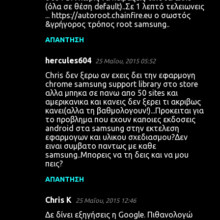
(όλα σε θέση default)..Σε 1 λεπτό τελειωνεις
... https://autoroot.chainfire.eu ο σωστός
&γρήγορος τρόπος root samsung..
ΑΠΆΝΤΗΣΗ
hercules604
25 Μαΐου, 2015 05:52
Chris δεν ξερω αν εχεις δει την εφαρμογη
chrome samsung support library στο store
αλλα μπηκα σε πανω απο 50 sites και
αμερικανικα και κανεις δεν ξερει τι ακριβως
κανει(αλλα τη βαθμολογουν!)...Προκειται για
το προβλημα που εχουν καποιες εκδοσεις
android στα samsung στην εκτελεση
εφαρμογων και υλικου σχεδιασμου?Δεν
ειναι συμβατο παντως με καθε
samsung..Μπορεις να τη δεις και να μου
πεις?
ΑΠΆΝΤΗΣΗ
Chris K
25 Μαΐου, 2015 12:46
Δε δίνει εξηγήσεις η Google. Πιθανολογώ