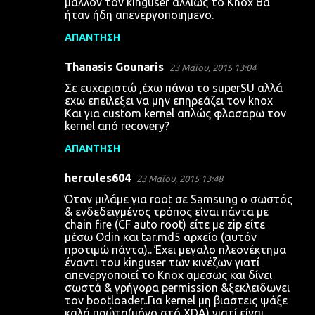
μάλλον τον kinguser αλλιώς το Knox θα
ήταν ήδη απενεργοποιημενο.
ΑΠΆΝΤΗΣΗ
Thanasis Gounaris
23 Μαΐου, 2015 13:04
Σε ευχαριστώ ,έχω πάνω το superSU αλλά
εχω επειλεξει να μην επηρεάζει τον knox
Και για custom kernel απλώς φλασαρω τον
kernel από recovery?
ΑΠΆΝΤΗΣΗ
hercules604
23 Μαΐου, 2015 13:48
Όταν μιλάμε για root σε Samsung ο σωστός
& ενδεδειγμένος τρόπος είναι πάντα με
chain fire (CF auto root) είτε με zip είτε
μέσω Odin και tar.md5 αρχείο (αυτόν
προτιμώ πάντα).. Έχει μεγαλο πλεονέκτημα
έναντι του kinguser των κινέζων γιατί
απενεργοποιεί το Knox αμεσως και δίνει
σωστά & γρήγορα permission &ξεκλειδωνει
τον bootloader..Για kernel μη βιαστεις ψάξε
καλά πρώτα(μόνο στό XDA) γιατί είναι