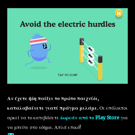
Αν έχετε ήδη παίξει το πρώτο παιχνίδι,
καταλαβαίνετε γιατί πράγμα μιλάμε.
Οι υπόλοιποι
αρκεί να το κατεβάσετε
δωρεάν από το Play Store
για
να μπείτε στο νόημα. Απλά επικό!