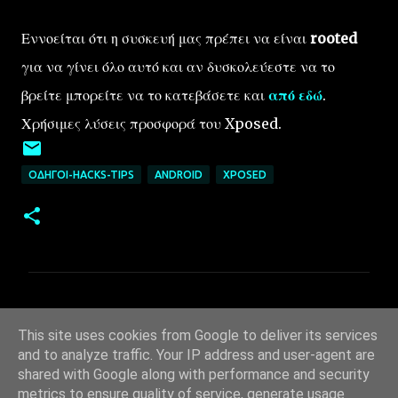
Εννοείται ότι η συσκευή μας πρέπει να είναι
rooted
για να γίνει όλο αυτό και αν δυσκολεύεστε να το
βρείτε μπορείτε να το κατεβάσετε και
από εδώ
.
Χρήσιμες λύσεις προσφορά του Xposed.
ΟΔΗΓΟΊ-HACKS-TIPS
ANDROID
XPOSED
Σ
χ
This site uses cookies from Google to deliver its services
ό
and to analyze traffic. Your IP address and user-agent are
λ
shared with Google along with performance and security
metrics to ensure quality of service, generate usage