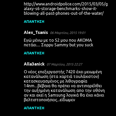
http://www.androidpolice.com/2015/03/05/g
alaxy-s6-storage-benchmarks-show-it-
blowing-all-past-phones-out-of-the-water/
ΑΠΆΝΤΗΣΗ
Alex_Tsanis
06 Μαρτίου, 2015 19:01
Εγώ μένω με το S2 μου που ΑΚΟΜΑ
πετάει..... Σορρυ Sammy but you suck
ΑΠΆΝΤΗΣΗ
Alla3anick
07 Μαρτίου, 2015 22:27
Ο νέος επεξεργαστής 7420 έχει μειωμένη
κατανάλωση (στα χαρτιά τουλάχιστον)
κατασκευασμένος με λιθογραφία
14nm....βέβαια θα πρέπει να αντιπαρέλθει
την αυξημένη κατανάλωση απο την οθόνη
αν και εκεί η Samsung λογικά θα έχει κάνει
βελτιστοποιήσεις...είδωμεν
ΑΠΆΝΤΗΣΗ