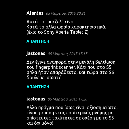
Aiantas
05 Μαρτίου, 2015 20:21
Σ
Αυτό το "μπέζελ" είναι...
χ
Κατά τα άλλα ωραία χαρακτηριστικά.
(έχω το Sony Xperia Tablet Z)
ό
λ
ΑΠΆΝΤΗΣΗ
ι
jastonas
06 Μαρτίου, 2015 17:17
α
Δεν έγινε αναφορά στην μεγάλη βελτίωση
του fingerprint scanner. Κάτι που στο S5
απλά ήταν απαράδεκτο, και τώρα στο S6
δουλεύει σωστά.
ΑΠΆΝΤΗΣΗ
jastonas
06 Μαρτίου, 2015 17:20
Άλλο πράγμα που ίσως είναι αξιοσημείωτο,
είναι η χρήση νέας εσωτερικής μνήμης με
απίστευτες ταχύτητες σε σχέση με το S5
και όχι μόνο!