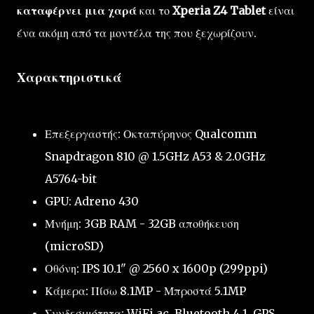
καταφέρνει μια χαρά
και το
Xperia Z4 Tablet
είναι
ένα ακόμη από τα μοντέλα της που ξεχωρίζουν.
Χαρακτηριστικά
Επεξεργαστής: Οκταπύρηνος Qualcomm
Snapdragon 810 @ 1.5GHz A53 & 2.0GHz
A5764-bit
GPU: Adreno 430
Μνήμη: 3GB RAM - 32GB αποθήκευση
(microSD)
Οθόνη: IPS 10.1" @ 2560 x 1600p (299ppi)
Κάμερα: Πίσω 8.1MP - Μπροστά 5.1MP
Συνδεσιμότητα: WiFi ac, Bluetooth 4.1, GPS