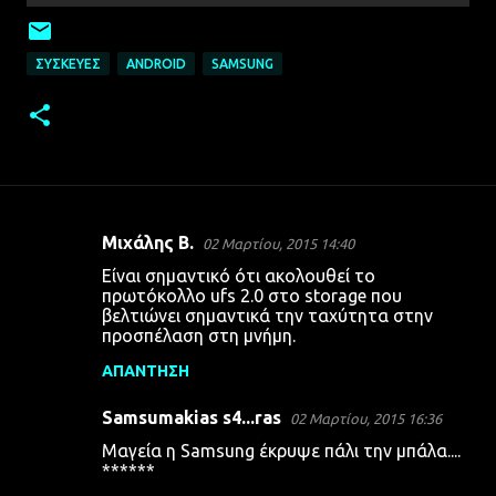
ΣΥΣΚΕΥΈΣ
ANDROID
SAMSUNG
Μιχάλης Β.
02 Μαρτίου, 2015 14:40
Σ
Είναι σημαντικό ότι ακολουθεί το
χ
πρωτόκολλο ufs 2.0 στο storage που
βελτιώνει σημαντικά την ταχύτητα στην
ό
προσπέλαση στη μνήμη.
λ
ΑΠΆΝΤΗΣΗ
ι
α
Samsumakias s4...ras
02 Μαρτίου, 2015 16:36
Μαγεία η Samsung έκρυψε πάλι την μπάλα....
******