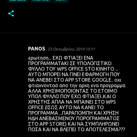
PANOS
23 Οκτωβρίου, 2014 15:11
Σ
ερωτηση... ΕΧΩ ΦΤΙΑΞΕΙ ΕΝΑ
χ
ΠΡΟΓΡΑΜΜΑΤΑΚΙ ΣΕ ΥΠΟΛΟΓΙΣΤΙΚΟ
ΦΥΛΛΟ ΤΟΥ WPS OFFICE STO KINHTO ...
ό
ΑΥΤΟ ΜΠΟΡΕΙ ΝΑ ΓΙΝΕΙ ΕΦΑΡΜΟΓΗ ΠΟΥ
λ
ΝΑ ΑΝΕΒΕΙ ΣΤΟ APP STORE GOOGLE.. οχι
φτιαχνοντασ απο την αρχη ενα προγραμμα
ι
ΑΛΛΑ ΧΡΗΣΙΜΟΠΟΙΟΝΤΑΣ ΤΟ ΕΤΟΙΜΟ
α
ΥΠΟΛ ΦΥΛΛΟ ΠΟΥ ΕΧΩ ΦΤΙΑΞΕΙ..ΚΑΙ Ο
ΧΡΗΣΤΗΣ ΑΠΛΑ ΝΑ ΜΠΑΙΝΕΙ ΣΤΟ WPS
OFFICE (ΙΣΩΣ ΑΥΤΟ ΝΑ ΚΑΝΕΙ ΤΟ
ΠΡΟΓΡΑΜΜΑ ...ΠΑΡΑΠΟΜΠΗ ΚΑΙ ΧΡΗΣΗ
ΗΔΗ ΑΝΕΒΑΣΜΕΝΟΥ ΠΟΡΟΓΡΑΜΜΑΤΟΣ
ΣΤΟ APP STORE) ΚΑΙ ΝΑ ΣΥΜΠΛΗΡΩΝΕΙ
ΠΟΣΑ ΚΑΙ ΝΑ ΒΛΕΠΕΙ ΤΟ ΑΠΟΤΕΛΕΣΜΑ???