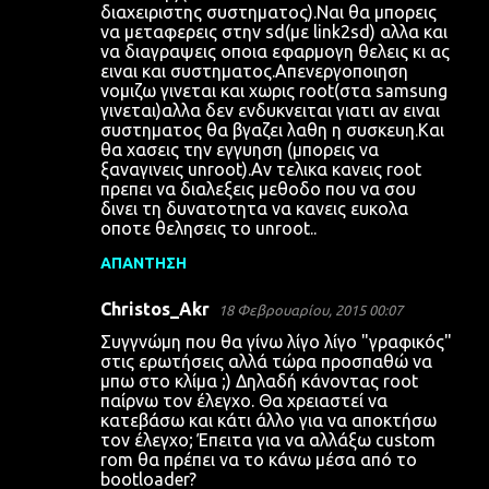
διαχειριστης συστηματος).Ναι θα μπορεις
να μεταφερεις στην sd(με link2sd) αλλα και
να διαγραψεις οποια εφαρμογη θελεις κι ας
ειναι και συστηματος.Απενεργοποιηση
νομιζω γινεται και χωρις root(στα samsung
γινεται)αλλα δεν ενδυκνειται γιατι αν ειναι
συστηματος θα βγαζει λαθη η συσκευη.Και
θα χασεις την εγγυηση (μπορεις να
ξαναγινεις unroot).Αν τελικα κανεις root
πρεπει να διαλεξεις μεθοδο που να σου
δινει τη δυνατοτητα να κανεις ευκολα
οποτε θελησεις το unroot..
ΑΠΆΝΤΗΣΗ
Christos_Akr
18 Φεβρουαρίου, 2015 00:07
Συγγνώμη που θα γίνω λίγο λίγο "γραφικός"
στις ερωτήσεις αλλά τώρα προσπαθώ να
μπω στο κλίμα ;) Δηλαδή κάνοντας root
παίρνω τον έλεγχο. Θα χρειαστεί να
κατεβάσω και κάτι άλλο για να αποκτήσω
τον έλεγχο; Έπειτα για να αλλάξω custom
rom θα πρέπει να το κάνω μέσα από το
bootloader?