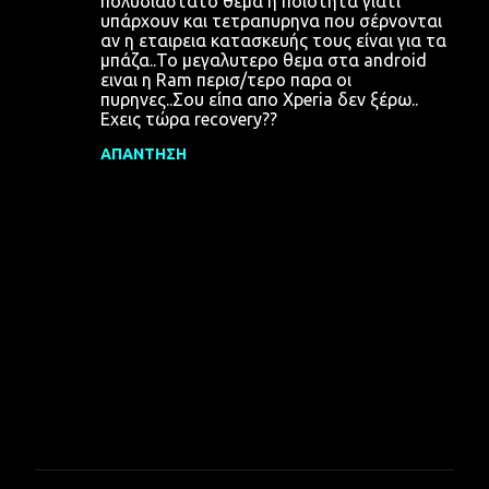
πολυδιάστατο θέμα η ποιότητα γιατί
υπάρχουν και τετραπυρηνα που σέρνονται
αν η εταιρεια κατασκευής τους είναι για τα
μπάζα..Το μεγαλυτερο θεμα στα android
ειναι η Ram περισ/τερο παρα οι
πυρηνες..Σου είπα απο Xperia δεν ξέρω..
Εχεις τώρα recovery??
ΑΠΆΝΤΗΣΗ