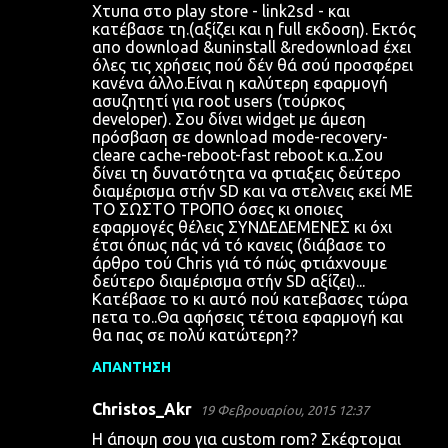
Χτυπα στο play store - link2sd - και
κατέβασε τη.(αξίζει και η full εκδοση). Εκτός
απο download &uninstall &redownload έχει
όλες τις χρήσεις πού δέν θά σού προσφέρει
κανένα άλλο.Είναι η καλύτερη εφαρμογή
ασυζητητί για root users (τούρκος
developer). Σου δίνει widget με άμεση
πρόσβαση σε download mode-recovery-
cleare cache-reboot-fast reboot κ.α..Σου
δίνει τη δυνατότητα να φτιαξεις δεύτερο
διαμέρισμα στήν SD και να στελνεις εκεί ΜΕ
ΤΟ ΣΩΣΤΟ ΤΡΟΠΟ όσες κι οποιες
εφαρμογές θέλεις ΣΥΝΔΕΔΕΜΕΝΕΣ κι όχι
έτσι όπως πάς νά τό κανεις (διάβασε το
άρθρο τού Chris γιά τό πώς φτιάχνουμε
δεύτερο διαμέρισμα στήν SD αξίζει)...
Κατέβασε το κι αυτό πού κατεβασες τώρα
πετα το..Θα αφήσεις τέτοια εφαρμογή και
θα πας σε πολύ κατώτερη??
ΑΠΆΝΤΗΣΗ
Christos_Akr
19 Φεβρουαρίου, 2015 12:37
Η άποψη σου για custom rom? Σκέφτομαι