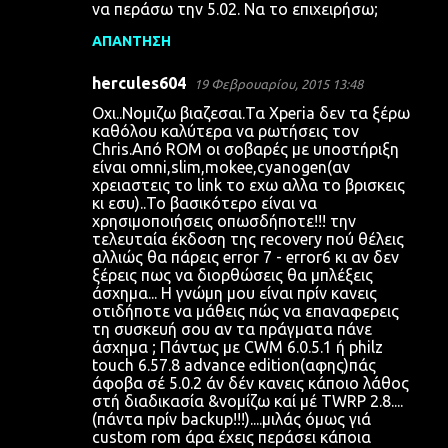
να περάσω την 5.02. Να το επιχειρήσω;
ΑΠΆΝΤΗΣΗ
hercules604
19 Φεβρουαρίου, 2015 13:48
Οχι..Νομιζω βιαζεσαι.Τα Xperia δεν τα ξέρω
καθόλου καλύτερα να ρωτήσεις τον
Chris.Από ROM οι σοβαρές με υποστήριξη
είναι omni,slim,mokee,cyanogen(αν
χρειαστεις το link το εχω αλλα το βρισκεις
κι εσυ)..Το βασικότερο είναι να
χρησιμοποιήσεις οπωσδήποτε!!! την
τελευταία έκδοση της recovery πού θέλεις
αλλιώς θα πάρεις error 7 - error6 κι αν δεν
ξέρεις πως να διορθώσεις θα μπλέξεις
άσχημα... Η γνώμη μου είναι πρίν κανεις
οτιδήποτε να μάθεις πώς να επαναφερεις
τη συσκευή σου αν τα πράγματα πάνε
άσχημα ; Πάντως με CWM 6.0.5.1 ή philz
touch 6.57.8 advance edition(αφης)πάς
άφοβα σέ 5.0.2 άν δέν κανεις κάποιο λάθος
στή διαδικασία &νομίζω καί μέ TWRP 2.8....
(πάντα πρίν backup!!!)....μιλάς όμως γιά
custom rom άρα έχεις περάσει κάποια