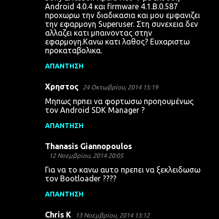
Android 4.0.4 και firmware 4.1.Β.0.587
προχωρω την διαδικασια και μου εμφανιζει
την εφαρμογη Superuser. Στη συνεχεια δεν
αλλαζει κατι μπαινοντας στην
εφαρμογη.Κανω κατι λαθος? Ευχαριστω
προκαταβολικα.
ΑΠΆΝΤΗΣΗ
Χρηστος
24 Οκτωβρίου, 2014 15:19
Μηπως πρπει να φορτωσω προηουμένως
τον Android SDK Manager ?
ΑΠΆΝΤΗΣΗ
Thanasis Giannopoulos
12 Νοεμβρίου, 2014 20:05
Για να το κανω αυτο πρεπει να ξεκλειδωσω
τον Bootloader ????
ΑΠΆΝΤΗΣΗ
Chris K
13 Νοεμβρίου, 2014 13:12