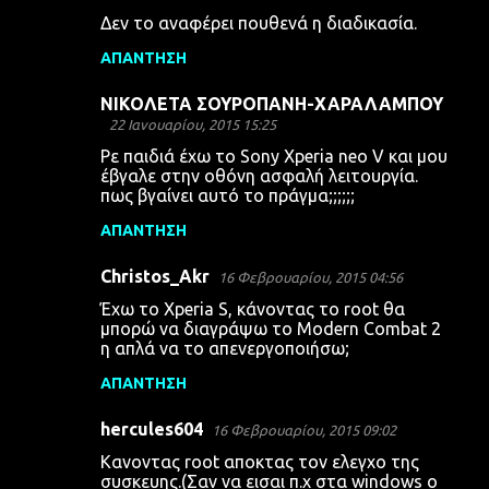
Δεν το αναφέρει πουθενά η διαδικασία.
ΑΠΆΝΤΗΣΗ
ΝΙΚΟΛΕΤΑ ΣΟΥΡΟΠΑΝΗ-ΧΑΡΑΛΑΜΠΟΥ
22 Ιανουαρίου, 2015 15:25
Ρε παιδιά έχω το Sony Xperia neo V και μου
έβγαλε στην οθόνη ασφαλή λειτουργία.
πως βγαίνει αυτό το πράγμα;;;;;;
ΑΠΆΝΤΗΣΗ
Christos_Akr
16 Φεβρουαρίου, 2015 04:56
Έχω το Xperia S, κάνοντας το root θα
μπορώ να διαγράψω το Modern Combat 2
η απλά να το απενεργοποιήσω;
ΑΠΆΝΤΗΣΗ
hercules604
16 Φεβρουαρίου, 2015 09:02
Κανοντας root αποκτας τον ελεγχο της
συσκευης.(Σαν να εισαι π.χ στα windows ο