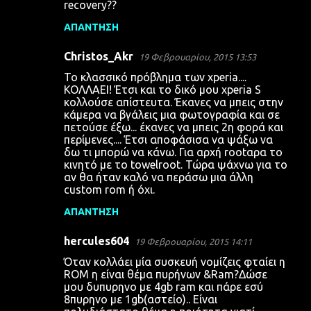
recovery??
ΑΠΆΝΤΗΣΗ
Christos_Akr
19 Φεβρουαρίου, 2015 13:53
Το κλασσικό πρόβλημα των xperia....
ΚΟΛΛΑΕΙ! Έτσι και το δικό μου xperia S
κολλούσε απίστευτα. Έκανες να μπεις στην
κάμερα να βγάλεις μια φωτογραφία και σε
πετούσε έξω... έκανες να μπεις 2η φορά και
περίμενες.... Έτσι αποφάσισα να ψάξω να
δω τι μπορώ να κάνω. Για αρχή rootαρα το
κινητό με το towelroot. Τώρα ψάχνω για το
αν θα ήταν καλό να περάσω μια άλλη
custom rom ή όχι.
ΑΠΆΝΤΗΣΗ
hercules604
19 Φεβρουαρίου, 2015 14:11
Όταν κολλάει μία συσκευή νομίζεις φταίει η
ROM η είναι θέμα πυρήνων &Ram?Δώσε
μου δυπυρηνο με 4gb ram και πάρε εσύ
8πυρηνο με 1gb(αστείο).. Είναι