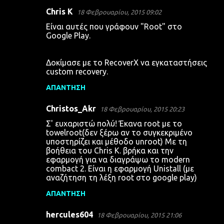
Chris K
18 Φεβρουαρίου, 2015 09:02
Είναι αυτές που γράφουν "Root" στο
Google Play.
Δοκίμασε με το RecoverX να εγκαταστήσεις
custom recovery.
ΑΠΆΝΤΗΣΗ
Christos_Akr
18 Φεβρουαρίου, 2015 20:23
Σ' ευχαριστώ πολύ! Έκανα root με το
towelroot(δεν ξέρω αν το συγκεκριμένο
υποστηρίζει και μέθοδο unroot) Με τη
βοήθεια του Chris K. βρήκα και την
εφαρμογή για να διαγράψω το modern
combact 2. Είναι η εφαρμογή Unistall (με
αναζήτηση τη λέξη root στο google play)
ΑΠΆΝΤΗΣΗ
hercules604
18 Φεβρουαρίου, 2015 21:06