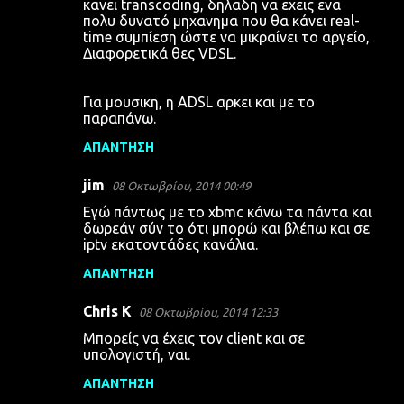
κανει transcoding, δηλαδη να εχεις ενα
πολυ δυνατό μηχανημα που θα κάνει real-
time συμπίεση ώστε να μικραίνει το αργείο,
Διαφορετικά θες VDSL.
Για μουσικη, η ADSL αρκει και με το
παραπάνω.
ΑΠΆΝΤΗΣΗ
jim
08 Οκτωβρίου, 2014 00:49
Εγώ πάντως με το xbmc κάνω τα πάντα και
δωρεάν σύν το ότι μπορώ και βλέπω και σε
iptv εκατοντάδες κανάλια.
ΑΠΆΝΤΗΣΗ
Chris K
08 Οκτωβρίου, 2014 12:33
Μπορείς να έχεις τον client και σε
υπολογιστή, ναι.
ΑΠΆΝΤΗΣΗ