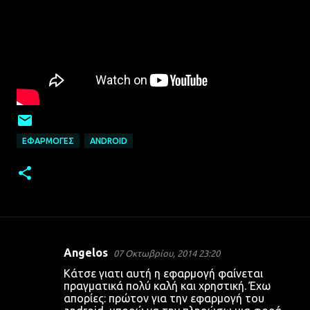
ΕΦΑΡΜΟΓΈΣ
ANDROID
Angelos
07 Οκτωβρίου, 2014 23:20
Σ
Κάτσε γιατι αυτή η εφαρμογή φαίνεται
χ
πραγματικά πολύ καλή και χρηστική. Έχω
απορίες: πρώτον για την εφαρμογή του
ό