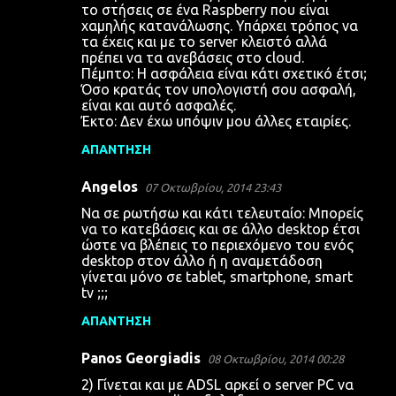
το στήσεις σε ένα Raspberry που είναι
χαμηλής κατανάλωσης. Υπάρχει τρόπος να
τα έχεις και με το server κλειστό αλλά
πρέπει να τα ανεβάσεις στο cloud.
Πέμπτο: Η ασφάλεια είναι κάτι σχετικό έτσι;
Όσο κρατάς τον υπολογιστή σου ασφαλή,
είναι και αυτό ασφαλές.
Έκτο: Δεν έχω υπόψιν μου άλλες εταιρίες.
ΑΠΆΝΤΗΣΗ
Angelos
07 Οκτωβρίου, 2014 23:43
Να σε ρωτήσω και κάτι τελευταίο: Μπορείς
να το κατεβάσεις και σε άλλο desktop έτσι
ώστε να βλέπεις το περιεχόμενο του ενός
desktop στον άλλο ή η αναμετάδοση
γίνεται μόνο σε tablet, smartphone, smart
tv ;;;
ΑΠΆΝΤΗΣΗ
Panos Georgiadis
08 Οκτωβρίου, 2014 00:28
2) Γίνεται και με ADSL αρκεί ο server PC να