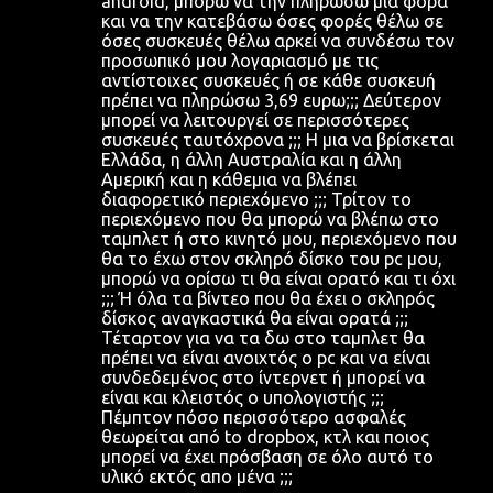
android, μπορώ να την πληρώσω μια φορά
λ
και να την κατεβάσω όσες φορές θέλω σε
όσες συσκευές θέλω αρκεί να συνδέσω τον
ι
προσωπικό μου λογαριασμό με τις
α
αντίστοιχες συσκευές ή σε κάθε συσκευή
πρέπει να πληρώσω 3,69 ευρω;;; Δεύτερον
μπορεί να λειτουργεί σε περισσότερες
συσκευές ταυτόχρονα ;;; H μια να βρίσκεται
Ελλάδα, η άλλη Αυστραλία και η άλλη
Αμερική και η κάθεμια να βλέπει
διαφορετικό περιεχόμενο ;;; Τρίτον το
περιεχόμενο που θα μπορώ να βλέπω στο
ταμπλετ ή στο κινητό μου, περιεχόμενο που
θα το έχω στον σκληρό δίσκο του pc μου,
μπορώ να ορίσω τι θα είναι ορατό και τι όχι
;;; Ή όλα τα βίντεο που θα έχει ο σκληρός
δίσκος αναγκαστικά θα είναι ορατά ;;;
Τέταρτον για να τα δω στο ταμπλετ θα
πρέπει να είναι ανοιχτός ο pc και να είναι
συνδεδεμένος στο ίντερνετ ή μπορεί να
είναι και κλειστός ο υπολογιστής ;;;
Πέμπτον πόσο περισσότερο ασφαλές
θεωρείται από to dropbox, κτλ και ποιος
μπορεί να έχει πρόσβαση σε όλο αυτό το
υλικό εκτός απο μένα ;;;