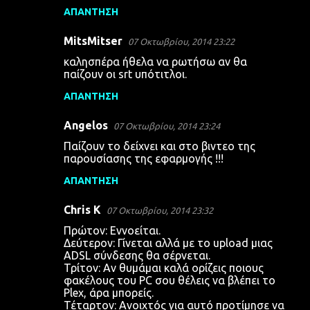
ΑΠΆΝΤΗΣΗ
MitsMitser
07 Οκτωβρίου, 2014 23:22
καλησπέρα ήθελα να ρωτήσω αν θα
παίζουν οι srt υπότιτλοι.
ΑΠΆΝΤΗΣΗ
Angelos
07 Οκτωβρίου, 2014 23:24
Παίζουν το δείχνει και στο βιντεο της
παρουσίασης της εφαρμογής !!!
ΑΠΆΝΤΗΣΗ
Chris K
07 Οκτωβρίου, 2014 23:32
Πρώτον: Εννοείται.
Δεύτερον: Γίνεται αλλά με το upload μιας
ADSL σύνδεσης θα σέρνεται.
Τρίτον: Αν θυμάμαι καλά ορίζεις ποιους
φακέλους του PC σου θέλεις να βλέπει το
Plex, άρα μπορείς.
Τέταρτον: Ανοιχτός για αυτό προτίμησε να