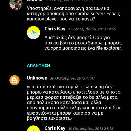
Υποστηριζει αναπαραγωγη αρχειων και
κατηγοριοποιηση απο samba server? Ξερεις
καποιον player που να το κανει?
Chris Kay
17 Σεπτεμβρίου, 2013 14:56
Δυστυχώς δεν μπορεί. Όσο για
αρχεία βίντεο μέσω Samba, μπορείς
να χρησιμοποιήσεις ένα file explorer.
ΑΠΆΝΤΗΣΗ
Unknown
30 Οκτωβρίου, 2013 17:47
γεια σασ εχω ενα ταμπλετ samsung δεν
μπορω να κατεβασω υποτιτλουσ με τιποτα
μερικεσ φορεσ κατεβαζει το bs αλλα μετα
απο πολυ κοπο κατεβασα και αλλα
προγραμματα αλλα ελληνικοι υποτιτλοι δεν
εμφανιζονται μπορει καποιοσ να με
βοηθησει ευχαριστω
Chris Kay
30 Οκτωβρίου, 2013 21:18