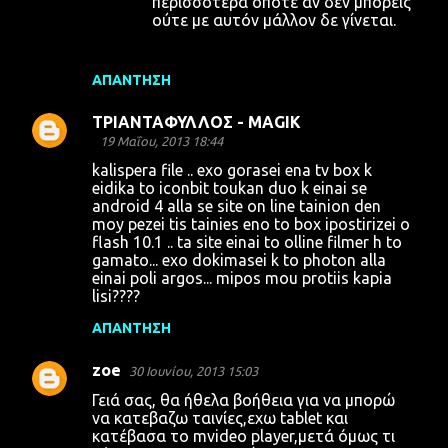
περισσότερα οπότε αν δεν μπορείς
ούτε με αυτόν μάλλον δε γίνεται.
ΑΠΆΝΤΗΣΗ
ΤΡΙΑΝΤΑΦΥΛΛΟΣ - ΜΑGIK
19 Μαΐου, 2013 18:44
kalispera file .. exo gorasei ena tv box k
eidika to iconbit toukan duo k einai se
android 4 alla se site on line tainion den
moy pezei tis tainies eno to box ipostirizei o
flash 10.1 .. ta site einai to olline filmer h to
gamato... exo dokimasei k to photon alla
einai poli argos... mipos mou protiis kapia
lisi????
ΑΠΆΝΤΗΣΗ
zoe
30 Ιουνίου, 2013 15:03
Γειά σας, θα ήθελα βοήθεια για να μπορώ
να κατεβαζω ταινίες,εχω tablet και
κατέβασα το mvideo player,μετά όμως τι