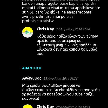
kai den anaparagete!iparxi kapia lisi epidi i
mnimi tilefonou einai mikri na apothikevonte
stin SD card(32 gb)kai na anaparagonte
xwris provlima?an nai poia lisi
protinis,euxaristw
Chris Kay
24 Απριλίου, 2014 22:40
Κάθε μέρα παίζω όλων των τύπων
αρχεία από εσωτερική και
εξωτερική μνήμη χωρίς πρόβλημα.
Ειλικρινά δεν πάει κάπου το μυαλό
μου.
ΑΠΆΝΤΗΣΗ
Ανώνυμος
28 Απριλίου, 2014 01:26
Μια ερωτησουλα!!!δεν μπορω να
δωβιντεακια στο facebook!δεν τα ανοιγει!τι
χρειαζεται να κατεβασω?you tube παιζει
κανονικά!
Chris Kay
28 Απριλίου, 2014 14:53