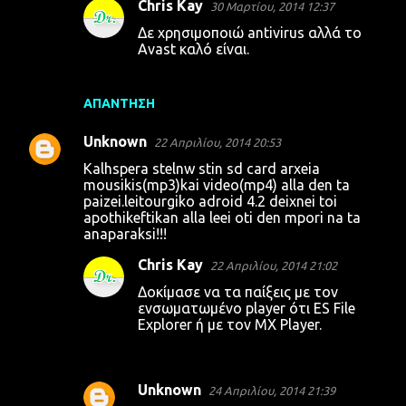
Chris Kay
30 Μαρτίου, 2014 12:37
Δε χρησιμοποιώ antivirus αλλά το
Avast καλό είναι.
ΑΠΆΝΤΗΣΗ
Unknown
22 Απριλίου, 2014 20:53
Kalhspera stelnw stin sd card arxeia
mousikis(mp3)kai video(mp4) alla den ta
paizei.leitourgiko adroid 4.2 deixnei toi
apothikeftikan alla leei oti den mpori na ta
anaparaksi!!!
Chris Kay
22 Απριλίου, 2014 21:02
Δοκίμασε να τα παίξεις με τον
ενσωματωμένο player ότι ES File
Explorer ή με τον MX Player.
Unknown
24 Απριλίου, 2014 21:39