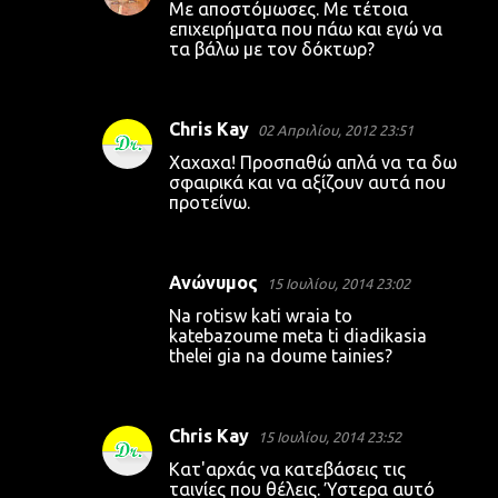
Με αποστόμωσες. Με τέτοια
επιχειρήματα που πάω και εγώ να
τα βάλω με τον δόκτωρ?
Chris Kay
02 Απριλίου, 2012 23:51
Χαχαχα! Προσπαθώ απλά να τα δω
σφαιρικά και να αξίζουν αυτά που
προτείνω.
Ανώνυμος
15 Ιουλίου, 2014 23:02
Na rotisw kati wraia to
katebazoume meta ti diadikasia
thelei gia na doume tainies?
Chris Kay
15 Ιουλίου, 2014 23:52
Κατ'αρχάς να κατεβάσεις τις
ταινίες που θέλεις. Ύστερα αυτό