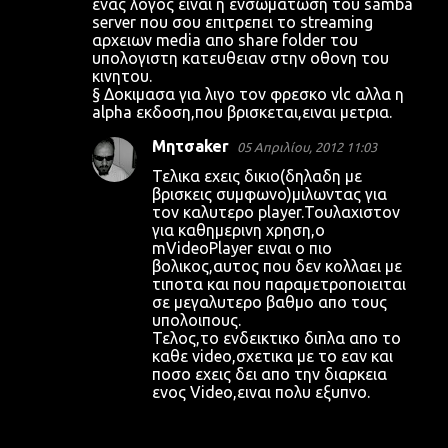
ενας λογος ειναι η ενσωματωση του samba
server που σου επιτρεπει το streaming
αρχειων media απο share folder του
υπολογιστη κατευθειαν στην οθονη του
κινητου.
§ Δοκιμασα για λιγο τον φρεσκο vlc αλλα η
alpha εκδοση,που βρισκεται,ειναι μετρια.
Μητσaker
05 Απριλίου, 2012 11:03
Τελικα εχεις δικιο(δηλαδη με
βρισκεις συμφωνο)μιλωντας για
τον καλυτερο player.Τουλαχιστον
για καθημερινη χρηση,ο
mVideoPlayer ειναι ο πιο
βολικος,αυτος που δεν κολλαει με
τιποτα και που παραμετροποιειται
σε μεγαλυτερο βαθμο απο τους
υπολοιπους.
Τελος,το ενδεικτικο διπλα απο το
καθε video,σχετικα με το εαν και
ποσο εχεις δει απο την διαρκεια
ενος Video,ειναι πολυ εξυπνο.