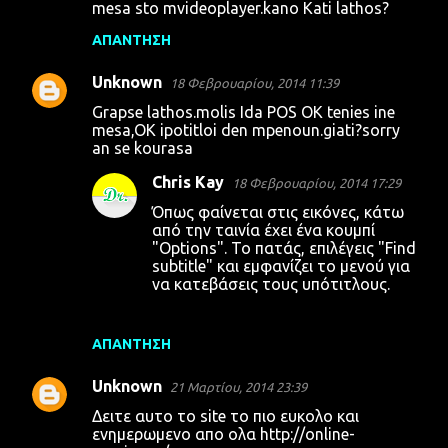
mesa sto mvideoplayer.kano Kati lathos?
ΑΠΆΝΤΗΣΗ
Unknown
18 Φεβρουαρίου, 2014 11:39
Grapse lathos.molis Ida POS OK tenies ine
mesa,OK ipotitloi den mpenoun.giati?sorry
an se kourasa
Chris Kay
18 Φεβρουαρίου, 2014 17:29
Όπως φαίνεται στις εικόνες, κάτω
από την ταινία έχει ένα κουμπί
"Options". Το πατάς, επιλέγεις "Find
subtitle" και εμφανίζει το μενού για
να κατεβάσεις τους υπότιτλους.
ΑΠΆΝΤΗΣΗ
Unknown
21 Μαρτίου, 2014 23:39
Δειτε αυτο το site το πιο ευκολο και
ενημερωμενο απο ολα http://online-