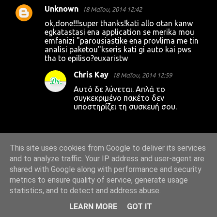
Unknown
18 Μαΐου, 2014 12:42
ok,done!!!super thanks!kati allo otan kanw
egkatastasi ena application se merika mou
emfanizi "parousiastike ena provlima me tin
analisi paketou"kseris kati gi auto kai pws
tha to epiliso?euxaristw
Chris Kay
18 Μαΐου, 2014 12:59
Αυτό δε λύνεται. Απλά το
συγκεκριμένο πακέτο δεν
υποστηρίζει τη συσκευή σου.
ΑΠΆΝΤΗΣΗ
This site uses cookies from Google to deliver its services
Unknown
06 Ιουνίου, 2014 01:14
and to analyze traffic. Your IP address and user-agent are
shared with Google along with performance and security
καλησπερα εχω ενα προβληματακι και θα
ηθελα την βοηθεια.βαζω στο ταβλετ
metrics to ensure quality of service, generate usage
καλοδιο otg με στικακι επανω και
statistics, and to detect and address abuse.
προσπαθω να δω ταινιες απω το στικακι
αλλα δεν μου εμφανιζει καθωλου το στικακι
LEARN MORE
GOT IT
.τι πρεπει να κανω.το ταβλετ ειναι samsung