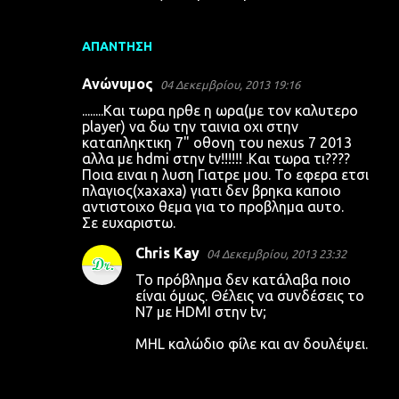
ΑΠΆΝΤΗΣΗ
Ανώνυμος
04 Δεκεμβρίου, 2013 19:16
........Kαι τωρα ηρθε η ωρα(με τον καλυτερο
player) να δω την ταινια οχι στην
καταπληκτικη 7" οθονη του nexus 7 2013
αλλα με hdmi στην tv!!!!!! .Και τωρα τι????
Ποια ειναι η λυση Γιατρε μου. Το εφερα ετσι
πλαγιος(xaxaxa) γιατι δεν βρηκα καποιο
αντιστοιχο θεμα για το προβλημα αυτο.
Σε ευχαριστω.
Chris Kay
04 Δεκεμβρίου, 2013 23:32
Το πρόβλημα δεν κατάλαβα ποιο
είναι όμως. Θέλεις να συνδέσεις το
Ν7 με HDMI στην tv;
MHL καλώδιο φίλε και αν δουλέψει.