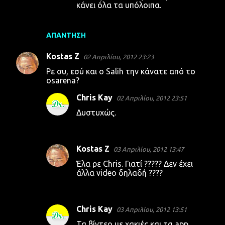
κάνει όλα τα υπόλοιπα.
ΑΠΆΝΤΗΣΗ
Kostas Z
02 Απριλίου, 2012 23:23
Ρε συ, εσύ και ο Salih την κάνατε από το
osarena?
Chris Kay
02 Απριλίου, 2012 23:51
Δυστυχώς.
Kostas Z
03 Απριλίου, 2012 13:47
Έλα ρε Chris. Γιατί ????? Δεν έχει
άλλα video δηλαδή ????
Chris Kay
03 Απριλίου, 2012 13:51
Τα βίντεο με χακιές και τα app