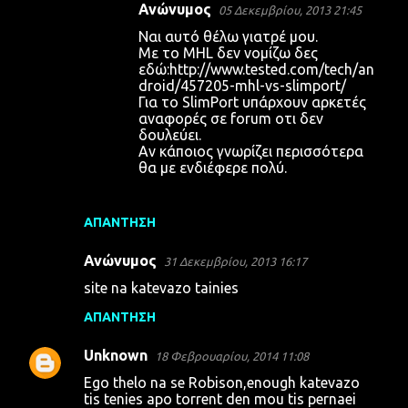
Ανώνυμος
05 Δεκεμβρίου, 2013 21:45
Nαι αυτό θέλω γιατρέ μου.
Με το MHL δεν νομίζω δες
εδώ:http://www.tested.com/tech/an
droid/457205-mhl-vs-slimport/
Για το SlimPort υπάρχουν αρκετές
αναφορές σε forum οτι δεν
δουλεύει.
Αν κάποιος γνωρίζει περισσότερα
θα με ενδιέφερε πολύ.
ΑΠΆΝΤΗΣΗ
Ανώνυμος
31 Δεκεμβρίου, 2013 16:17
site na katevazo tainies
ΑΠΆΝΤΗΣΗ
Unknown
18 Φεβρουαρίου, 2014 11:08
Ego thelo na se Robison,enough katevazo
tis tenies apo torrent den mou tis pernaei