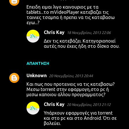
Επειδη ειμαι λιγο καινουριος με τα
tablets...το mVideoPlayer κατεβαζει τις
ταινιες τσαμπα ή πρεπει να τις καταβασω
εγω...?
Chris Kay
18 Νοεμβρίου, 2013 22:06
Δεν τις κατεβάζει. Κατηγοριοποιεί
αυτές που έχεις ήδη στο δίσκο σου.
ΑΠΆΝΤΗΣΗ
Unknown
20 Νοεμβρίου, 2013 20:44
Και πως που προτεινεις να τις κατεβασω?
Μεσω torrent στην εφαρμογη,στο pc ή
μεσω καποιου αλλου προγραμματος?
Chris Kay
20 Νοεμβρίου, 2013 21:12
Υπάρχουν εφαρμογές για torrent
και στο pc και στο Android. Ότι σε
βολεύει.