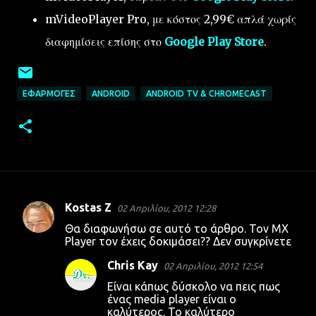
mVideoPlayer Pro, με κόστος 2,99€ απλά χωρίς
διαφημίσεις επίσης στο
Google Play Store
.
ΕΦΑΡΜΟΓΈΣ
ANDROID
ANDROID TV & CHROMECAST
Kostas Z
02 Απριλίου, 2012 12:28
Σ
Θα διαφωνήσω σε αυτό το άρθρο. Τον MX
χ
Player τον έχεις δοκιμάσει?? Δεν συγκρίνετε
ό
Chris Kay
02 Απριλίου, 2012 12:54
λ
Είναι κάπως δύσκολο να πεις πως
ι
ένας media player είναι ο
καλύτερος. Το καλύτερο
α