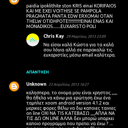
paidia ipoklithite ston KRIS einai KORIFAIOS
KAI ME EXEI VOITHISE SE PAMPOLA
PRAGMATA PANTA EDW ERXOMAI OTAN
THELW OTIDHPOTE!!!!!!!!!!!EINAI ENAS KAI
MONADIKOS.........EUXARISTO POLI
Chris Kay
29 Μαρτίου, 2013 23:09
Να είσαι καλά Κώστα για τα καλά
σου λόγια αλλά σε παρακαλώ τις
ευχαριστίες μέσω email καλύτερα.
ΑΠΆΝΤΗΣΗ
Unknown
23 Απριλίου, 2013 16:27
καλησπερα. το ονομα μου είναι χρηστος ,,,,,
θα ήθελα να κάνω μια ερώτηση έχω ένα
ταμπλετ xoom android version 4.1.2 και
μερικες φορες θέλω να δω καποιες ταινιες
on line OXI NA TIS ΚΑΤΕΒΑΣΩ ,,,,ΑΠΛΑ ΝΑ
ΤΙΣ ΔΩ ΟΝ LINE ΑΛΛΑ δεν μπορώ υπαρχει
καποιο προγραμμα που πρεπει να έχω ? ....