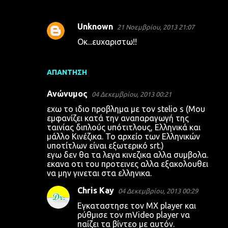
Unknown
21 Νοεμβρίου, 2013 21:07
Οκ...ευχαριστω!!
ΑΠΆΝΤΗΣΗ
Ανώνυμος
04 Δεκεμβρίου, 2013 00:21
εχω το ιδιο προβλημα με τον stelio s (Μου
εμφανίζει κατά την αναπαραγωγή της
ταινίας διπλούς υπότιτλους, Ελληνικά και
μάλλο Κινέζικα. Το αρχείο των Ελληνικών
υποτίτλων είναι εξωτερικό srt.)
εγω δεν θα τα λεγα κινεζικα αλλα συμβολα.
εκανα οτι του προτεινες αλλα εξακολουθει
να μην γινεται στα ελληνικα.
Chris Kay
04 Δεκεμβρίου, 2013 00:29
Εγκαταστησε τον MX player και
ρύθμισε τον mVideo player να
παίζει τα βίντεο με αυτόν.