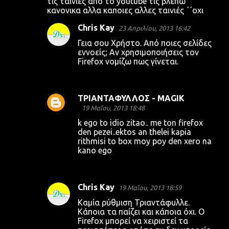
τις ταινιες απο το youtube τις βλεπω
κανονικα αλλα καποιες αλλες ταινιές ΄΄οχι
Chris Kay
23 Απριλίου, 2013 16:42
Γεια σου Χρήστο. Από ποιες σελίδες
εννοείς; Αν χρησιμοποιήσεις τον
Firefox νομίζω πως γίνεται.
ΤΡΙΑΝΤΑΦΥΛΛΟΣ - ΜΑGIK
19 Μαΐου, 2013 18:48
k ego to idio zitao.. me ton firefox
den pezei..ektos an thelei kapia
rithmisi to box moy poy den xero na
kano ego
Chris Kay
19 Μαΐου, 2013 18:59
Καμία ρύθμιση Τριαντάφυλλε.
Κάποια τα παίζει και κάποια όχι. Ο
Firefox μπορεί να χειριστεί τα