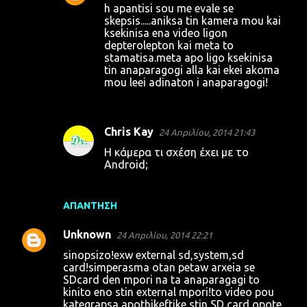
h apantisi sou me evale se
skepsis.....aniksa tin kamera mou kai
ksekinisa ena video ligon
depterolepton kai meta to
stamatisa.meta apo ligo ksekinisa
tin anaparagogi alla kai ekei akoma
mou leei adinaton i anaparagogi!
Chris Kay
24 Απριλίου, 2014 21:43
Η κάμερα τι σχέση έχει με το
Android;
ΑΠΆΝΤΗΣΗ
Unknown
24 Απριλίου, 2014 22:21
sinopsizo!exw external sd,system,sd
card!simperasma otan petaw arxeia se
SDcard den mpori na ta anaparagagi to
kinito eno stin external mpori!to video pou
kategrapsa apothikeftike stin SD card opote