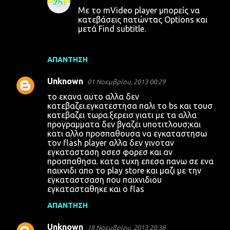
Με το mVideo player μπορείς να
κατεβάσεις πατώντας Options και
μετά Find subtitle.
ΑΠΆΝΤΗΣΗ
Unknown
01 Νοεμβρίου, 2013 00:29
το εκανα αυτο αλλα δεν
κατεβαζει.εγκατεστησα παλι το bs και τουσ
κατεβαζει τωρα.ξερεισ γιατι με τα αλλα
προγραμματα δεν βγαζει υποτιτλουσ;και
κατι αλλο προσπαθουσα να εγκαταστησω
τον flash player αλλα δεν γινοταν
εγκατασταση οσεσ φορεσ και αν
προσπαθησα. κατα τυχη επεσα πανω σε ενα
παιχνιδι απο το play store και μαζι με την
εγκαταστσαση που παιχνιδιου
εγκατασταθηκε και ο flas
ΑΠΆΝΤΗΣΗ
Unknown
18 Νοεμβρίου, 2013 20:38