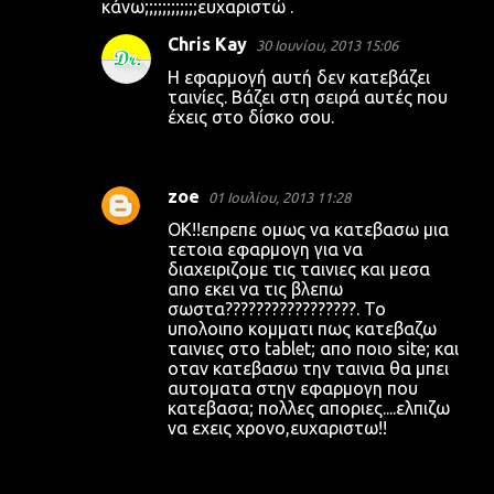
κάνω;;;;;;;;;;;;ευχαριστώ .
Chris Kay
30 Ιουνίου, 2013 15:06
Η εφαρμογή αυτή δεν κατεβάζει
ταινίες. Βάζει στη σειρά αυτές που
έχεις στο δίσκο σου.
zoe
01 Ιουλίου, 2013 11:28
OK!!επρεπε ομως να κατεβασω μια
τετοια εφαρμογη για να
διαχειριζομε τις ταινιες και μεσα
απο εκει να τις βλεπω
σωστα?????????????????. Το
υπολοιπο κομματι πως κατεβαζω
ταινιες στο tablet; απο ποιο site; και
οταν κατεβασω την ταινια θα μπει
αυτοματα στην εφαρμογη που
κατεβασα; πολλες αποριες....ελπιζω
να εχεις χρονο,ευχαριστω!!