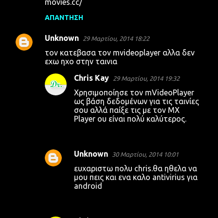
movies.cc/
ΑΠΆΝΤΗΣΗ
Unknown
29 Μαρτίου, 2014 18:22
τον κατεβασα τον mvideoplayer αλλα δεν
εχω ηχο στην ταινια
Chris Kay
29 Μαρτίου, 2014 19:32
Χρησιμοποίησε τον mVideoPlayer
ως βάση δεδομένων για τις ταινίες
σου αλλά παίξε τις με τον MX
Player ου είναι πολύ καλύτερος.
Unknown
30 Μαρτίου, 2014 10:01
ευχαριστω πολυ chris.θα ηθελα να
μου πεις και ενα καλο antivirius για
android