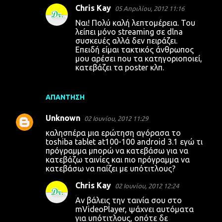
Chris Kay
05 Απριλίου, 2012 11:16
Ναι! Πολύ καλή λεπτομέρεια. Του
λείπει μόνο streaming σε dlna
συσκευές αλλά δεν πειράζει.
Επειδή είμαι τακτικός άνθρωπος
μου αρέσει που τα κατηγοριοποιεί,
κατεβάζει τα poster κλπ.
ΑΠΆΝΤΗΣΗ
Unknown
02 Ιουνίου, 2012 11:29
καλησπέρα μια ερώτηση αγόρασα το
toshiba tablet at100-100 android 3.1 εγώ τι
πρόγραμμα μπορώ να κατεβάσω για να
κατεβάζω ταινίες και πιο πρόγραμμα να
κατεβάσω να παίζει με υπότιτλους?
Chris Kay
02 Ιουνίου, 2012 12:24
Αν βάλεις την ταινία σου στο
mVideoPlayer, ψάχνει αυτόματα
για υπότιτλους, οπότε δε