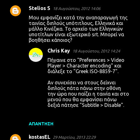
Stelios S
18 Αυγούστου, 2012 14:06
Μου εμφανίζει κατά την αναπαραγωγή της
ταινίας διπλούς υπότιτλους, Ελληνικά και
μάλλο Κινέζικα. Το αρχείο των Ελληνικών
υποτίτλων είναι εξωτερικό srt. Μπορεί να
βοηθήσει κάποιος?
Chris Kay
18 Αυγούστου, 2012 14:24
Πήγαινε στο "Preferences > Video
Player > Character encoding" και
διάλεξε το "Greek ISO-8859-7".
Αν συνεχίσει να στους δείχνει
διπλούς πάτα πάνω στην οθόνη
την ώρα που παίζει η ταινία και στο
μενού που θα εμφανίσει πάνω
δεξιά πάτησε "Subtitle > Disable".
ΑΠΆΝΤΗΣΗ
kostasEL
29 Μαρτίου, 2013 22:29