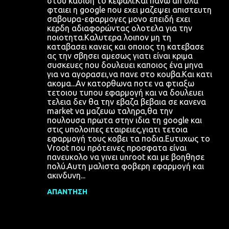
στου κασιδη το κεφαλι.Και πανω απ'ολα
φταιει η google που εχει μαζεψει απιστευτη
σαβουρα-εφαρμογες μονο επειδή εχει
κερδη αδιαφορώντας ολοτελα για την
ποιοτητα.Καλυτερα λοιπον μη τη
καταβασει κανεις και οποιος τη κατεβασε
ας την σβησει αμεσως γιατι είναι κριμα
συσκευες που δουλευει καποιος ένα μηνα
για να αγορασει,να πανε στο κουβα.Και κατι
ακομα...Αν κατορθωνα ποτε να φτιαξω
τετοιου τυπου εφαρμογή και να δουλευει
τελεια δεν θα την εβαζα βεβαια σε κανενα
market να μαζευω ταληρα,θα την
πουλουσα πρωτα στην ιδια τη google και
στις υπολοιπες εταιρειες,γιατι τετοια
εφαρμογή τους κοβει τα ποδια.Ευτυχως το
Vroot που πρότεινες προσφατα είναι
πανευκολο να γινει unroot και με βοηθησε
πολύ.Αυτη μαλιστα φοβερη εφαρμογή και
ακινδυνη...
ΑΠΆΝΤΗΣΗ