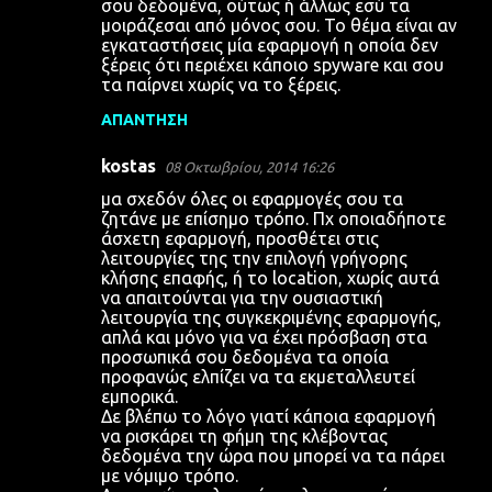
σου δεδομένα, ούτως ή άλλως εσύ τα
μοιράζεσαι από μόνος σου. Το θέμα είναι αν
εγκαταστήσεις μία εφαρμογή η οποία δεν
ξέρεις ότι περιέχει κάποιο spyware και σου
τα παίρνει χωρίς να το ξέρεις.
ΑΠΆΝΤΗΣΗ
kostas
08 Οκτωβρίου, 2014 16:26
μα σχεδόν όλες οι εφαρμογές σου τα
ζητάνε με επίσημο τρόπο. Πχ οποιαδήποτε
άσχετη εφαρμογή, προσθέτει στις
λειτουργίες της την επιλογή γρήγορης
κλήσης επαφής, ή το location, χωρίς αυτά
να απαιτούνται για την ουσιαστική
λειτουργία της συγκεκριμένης εφαρμογής,
απλά και μόνο για να έχει πρόσβαση στα
προσωπικά σου δεδομένα τα οποία
προφανώς ελπίζει να τα εκμεταλλευτεί
εμπορικά.
Δε βλέπω το λόγο γιατί κάποια εφαρμογή
να ρισκάρει τη φήμη της κλέβοντας
δεδομένα την ώρα που μπορεί να τα πάρει
με νόμιμο τρόπο.