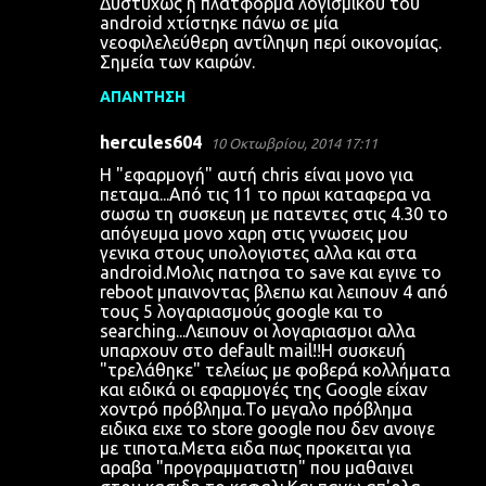
Δυστυχώς η πλατφόρμα λογισμικού του
android χτίστηκε πάνω σε μία
νεοφιλελεύθερη αντίληψη περί οικονομίας.
Σημεία των καιρών.
ΑΠΆΝΤΗΣΗ
hercules604
10 Οκτωβρίου, 2014 17:11
Η "εφαρμογή" αυτή chris είναι μονο για
πεταμα...Από τις 11 το πρωι καταφερα να
σωσω τη συσκευη με πατεντες στις 4.30 το
απόγευμα μονο χαρη στις γνωσεις μου
γενικα στους υπολογιστες αλλα και στα
android.Mολις πατησα το save και εγινε το
reboot μπαινοντας βλεπω και λειπουν 4 από
τους 5 λογαριασμούς google και το
searching...Λειπουν οι λογαριασμοι αλλα
υπαρχουν στο default mail!!Η συσκευή
"τρελάθηκε" τελείως με φοβερά κολλήματα
και ειδικά οι εφαρμογές της Google είχαν
χοντρό πρόβλημα.Το μεγαλο πρόβλημα
ειδικα ειχε το store google που δεν ανοιγε
με τιποτα.Μετα ειδα πως προκειται για
αραβα "προγραμματιστη" που μαθαινει