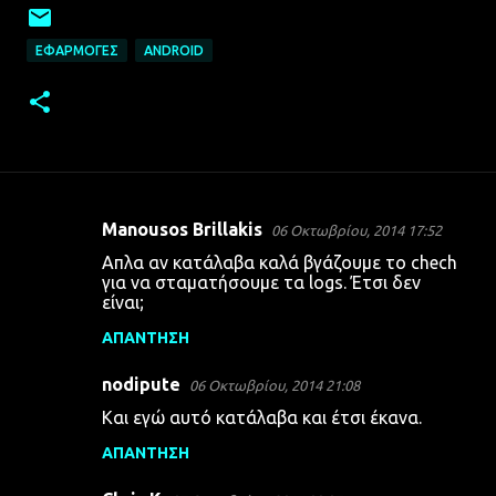
ΕΦΑΡΜΟΓΈΣ
ANDROID
Manousos Brillakis
06 Οκτωβρίου, 2014 17:52
Σ
Απλα αν κατάλαβα καλά βγάζουμε το chech
χ
για να σταματήσουμε τα logs. Έτσι δεν
είναι;
ό
λ
ΑΠΆΝΤΗΣΗ
ι
nodipute
06 Οκτωβρίου, 2014 21:08
α
Και εγώ αυτό κατάλαβα και έτσι έκανα.
ΑΠΆΝΤΗΣΗ