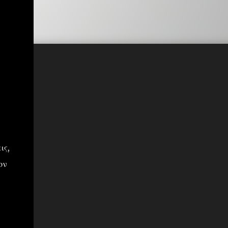
ις,
ον