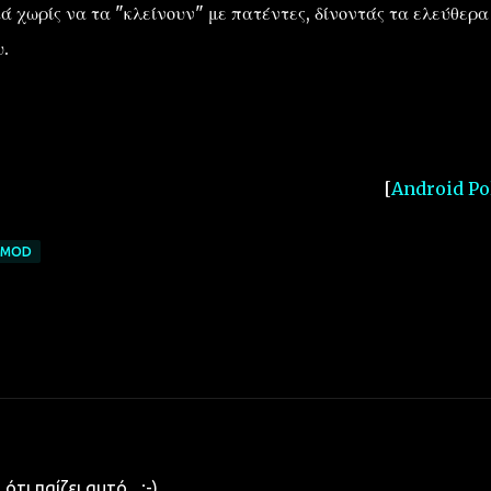
κά χωρίς να τα "κλείνουν" με πατέντες, δίνοντάς τα ελεύθερα
.
[
Android Po
NMOD
ι παίζει αυτό... ;-)