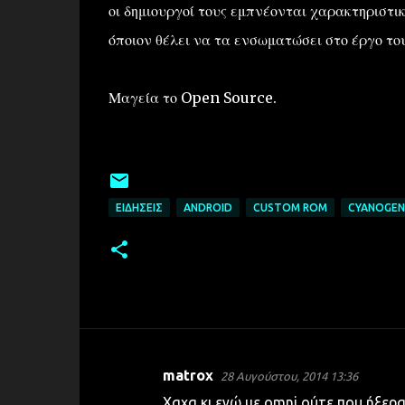
οι δημιουργοί τους εμπνέονται χαρακτηριστι
όποιον θέλει να τα ενσωματώσει στο έργο του
Μαγεία το Open Source.
ΕΙΔΉΣΕΙΣ
ANDROID
CUSTOM ROM
CYANOGE
matrox
28 Αυγούστου, 2014 13:36
Σ
Χαχα κι εγώ με omni ούτε που ήξερα ότ