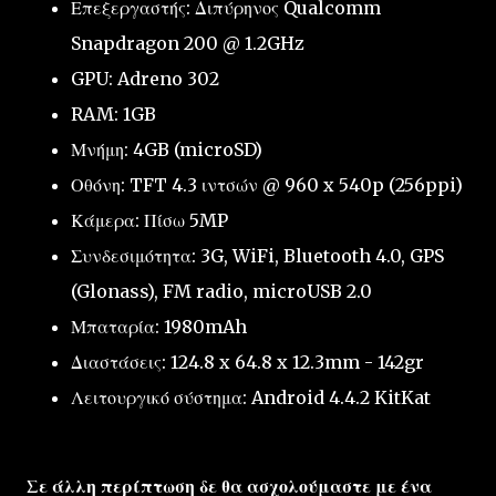
Επεξεργαστής: Διπύρηνος Qualcomm
Snapdragon 200 @ 1.2GHz
GPU: Adreno 302
RAM: 1GB
Μνήμη: 4GB (microSD)
Οθόνη: TFT 4.3 ιντσών @ 960 x 540p (256ppi)
Κάμερα: Πίσω 5MP
Συνδεσιμότητα: 3G, WiFi, Bluetooth 4.0, GPS
(Glonass), FM radio, microUSB 2.0
Μπαταρία: 1980mAh
Διαστάσεις: 124.8 x 64.8 x 12.3mm - 142gr
Λειτουργικό σύστημα: Android 4.4.2 KitKat
Σε άλλη περίπτωση δε θα ασχολούμαστε με ένα