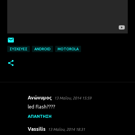
ΣΥΣΚΕΥΈΣ
ANDROID
MOTOROLA
Ανώνυμος
13 Μαΐου, 2014 15:59
Σ
led flash????
χ
ΑΠΆΝΤΗΣΗ
ό
λ
Vassilis
13 Μαΐου, 2014 18:31