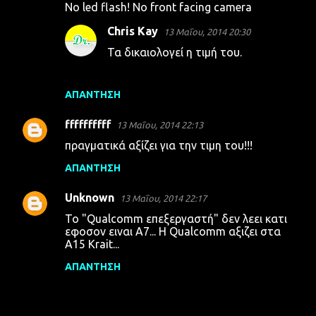
ι
No led flash! No front facing camera
α
Chris Kay
13 Μαΐου, 2014 20:30
Τα δικαιολογεί η τιμή του.
ΑΠΆΝΤΗΣΗ
ffffffffff
13 Μαΐου, 2014 22:13
πραγματικά αξίζει για την τιμη του!!!
ΑΠΆΝΤΗΣΗ
Unknown
13 Μαΐου, 2014 22:17
Το "Qualcomm επεξεργαστή" δεν λεει κατι
εφοσον ειναι Α7... Η Qualcomm αξιζει στα
Α15 Krait...
ΑΠΆΝΤΗΣΗ