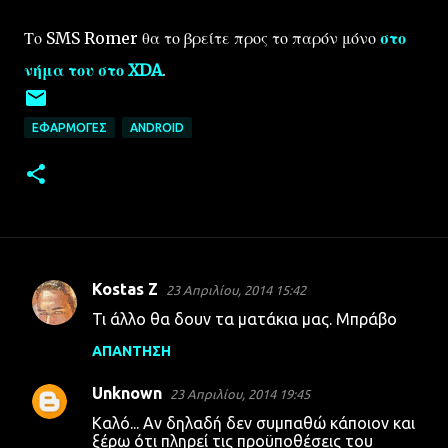
Το SMS Romer θα το βρείτε προς το παρόν μόνο
στο
νήμα του στο XDA
.
ΕΦΑΡΜΟΓΈΣ
ANDROID
Kostas Z
23 Απριλίου, 2014 15:42
Σ
Τι άλλο θα δουν τα ματάκια μας. Μπράβο
χ
ΑΠΆΝΤΗΣΗ
ό
λ
Unknown
23 Απριλίου, 2014 19:45
ι
Καλό... Αν δηλαδή δεν συμπαθώ κάποιον και
α
ξέρω ότι πληρεί τις προϋποθέσεις του