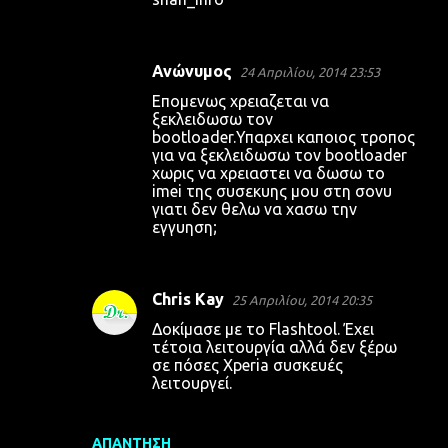
Ανώνυμος
24 Απριλίου, 2014 23:53
Επομενως χρειαζεται να
ξεκλειδωσω τον
bootloader.Υπαρχει καποιος τροπος
για να ξεκλειδωσω τον bootloader
χωρις να χρειαστει να δωσω το
imei της συσεκυης μου στη σονυ
γιατι δεν θελω να χασω την
εγγυηση;
Chris Kay
25 Απριλίου, 2014 20:35
Δοκίμασε με το Flashtool. Έχει
τέτοια λειτουργία αλλά δεν ξέρω
σε πόσες Xperia συσκευές
λειτουργεί.
ΑΠΆΝΤΗΣΗ