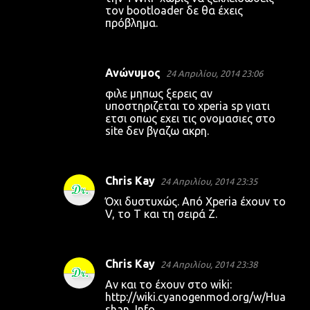
τον bootloader δε θα έχεις
πρόβλημα.
Ανώνυμος
24 Απριλίου, 2014 23:06
φιλε μηπως ξερεις αν
υποστηριζεται το xperia sp γιατι
ετσι οπως εχει τις ονομασιες στο
site δεν βγαζω ακρη.
Chris Kay
24 Απριλίου, 2014 23:35
Όχι δυστυχώς. Από Xperia έχουν το
V, το T και τη σειρά Z.
Chris Kay
24 Απριλίου, 2014 23:38
Αν και το έχουν στο wiki:
http://wiki.cyanogenmod.org/w/Hua
shan_Info