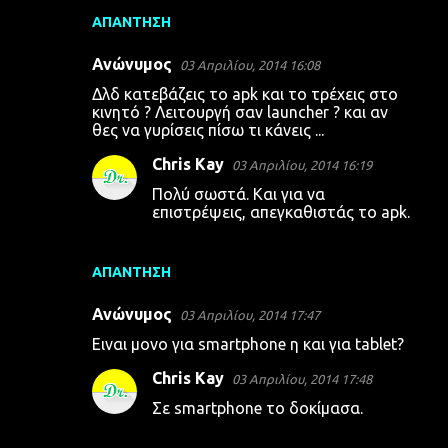
ΑΠΆΝΤΗΣΗ
Ανώνυμος
03 Απριλίου, 2014 16:08
Δλδ κατεβάζεις το apk και το τρέχεις στο
κινητό ? Λειτουργή σαν launcher ? και αν
θες να γυρίσεις πίσω τι κάνεις ...
Chris Kay
03 Απριλίου, 2014 16:19
Πολύ σωστά. Και για να
επιστρέψεις, απεγκαθιστάς το apk.
ΑΠΆΝΤΗΣΗ
Ανώνυμος
03 Απριλίου, 2014 17:47
Ειναι μονο για smartphone η και για tablet?
Chris Kay
03 Απριλίου, 2014 17:48
Σε smartphone το δοκίμασα.