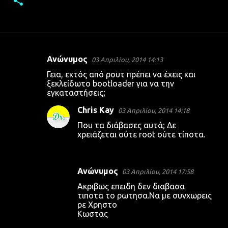
Ανώνυμος
03 Απριλίου, 2014 14:13
Σ
Γεια, εκτός από ρουτ πρέπει να έχεις και
χ
ξεκλείδωτο bootloader για να την
εγκαταστήσεις;
ό
λ
Chris Kay
03 Απριλίου, 2014 14:18
ι
Που τα διάβασες αυτά; Δε
χρειάζεται ούτε root ούτε τίποτα.
α
Ανώνυμος
03 Απριλίου, 2014 17:58
Ακριβως επειδη δεν διαβασα
τιποτα το ρωτησα.Να με συνχωρεις
ρε Χρηστο
Κωστας