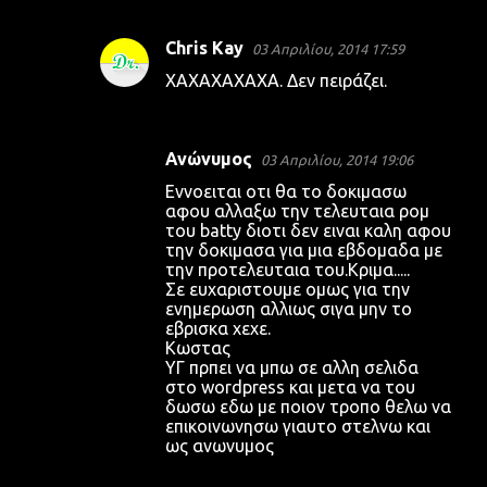
Chris Kay
03 Απριλίου, 2014 17:59
ΧΑΧΑΧΑΧΑΧΑ. Δεν πειράζει.
Ανώνυμος
03 Απριλίου, 2014 19:06
Εννοειται οτι θα το δοκιμασω
αφου αλλαξω την τελευταια ρομ
του batty διοτι δεν ειναι καλη αφου
την δοκιμασα για μια εβδομαδα με
την προτελευταια του.Κριμα.....
Σε ευχαριστουμε ομως για την
ενημερωση αλλιως σιγα μην το
εβρισκα χεχε.
Κωστας
ΥΓ πρπει να μπω σε αλλη σελιδα
στο wordpress και μετα να του
δωσω εδω με ποιον τροπο θελω να
επικοινωνησω γιαυτο στελνω και
ως ανωνυμος