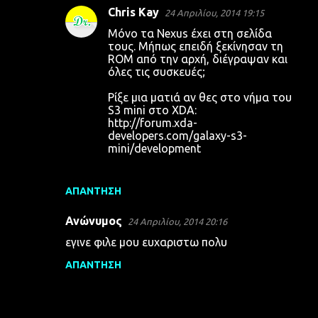
ι
Chris Kay
24 Απριλίου, 2014 19:15
α
Μόνο τα Nexus έχει στη σελίδα
τους. Μήπως επειδή ξεκίνησαν τη
ROM από την αρχή, διέγραψαν και
όλες τις συσκευές;
Ρίξε μια ματιά αν θες στο νήμα του
S3 mini στο XDA:
http://forum.xda-
developers.com/galaxy-s3-
mini/development
ΑΠΆΝΤΗΣΗ
Ανώνυμος
24 Απριλίου, 2014 20:16
εγινε φιλε μου ευχαριστω πολυ
ΑΠΆΝΤΗΣΗ