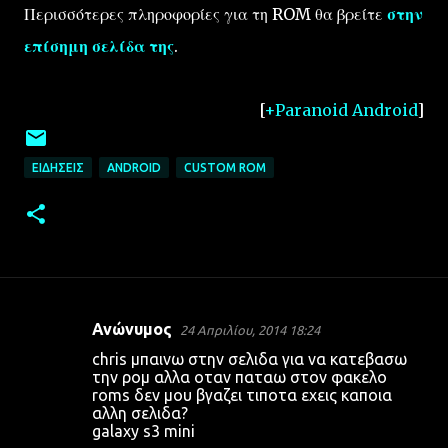
Περισσότερες πληροφορίες για τη ROM θα βρείτε
στην
επίσημη σελίδα της
.
[
+Paranoid Android
]
ΕΙΔΉΣΕΙΣ
ANDROID
CUSTOM ROM
Ανώνυμος
24 Απριλίου, 2014 18:24
Σ
chris μπαινω στην σελιδα για να κατεβασω
χ
την ρομ αλλα οταν παταω στον φακελο
roms δεν μου βγαζει τιποτα εχεις καποια
ό
αλλη σελιδα?
λ
galaxy s3 mini