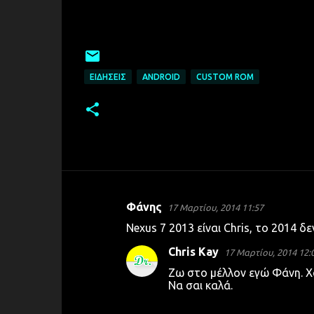
ΕΙΔΉΣΕΙΣ
ANDROID
CUSTOM ROM
Φάνης
17 Μαρτίου, 2014 11:57
Σ
Nexus 7 2013 είναι Chris, το 2014 δε
χ
Chris Kay
17 Μαρτίου, 2014 12:
ό
Ζω στο μέλλον εγώ Φάνη. Χ
λ
Να σαι καλά.
ι
α