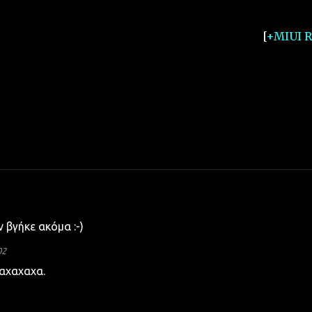
[
+MIUI 
ν βγήκε ακόμα :-)
02
αχαχαχα.