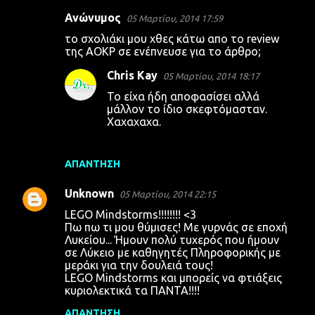
Ανώνυμος
05 Μαρτίου, 2014 17:59
Σ
το σχολιάκι μου χθες κάτω απο το review
χ
της AOKP σε ενέπνευσε για το άρθρο;
ό
Chris Kay
05 Μαρτίου, 2014 18:17
λ
Το είχα ήδη αποφασίσει αλλά
ι
μάλλον το ίδιο σκεφτόμασταν.
Χαχαχαχα.
α
ΑΠΆΝΤΗΣΗ
Unknown
05 Μαρτίου, 2014 22:15
LEGO Mindstorms!!!!!!!! <3
Πω πω τι μου θύμισες! Με γυρνάς σε εποχή
Λυκείου... Ήμουν πολύ τυχερός που ήμουν
σε Λύκειο με καθηγητές Πληροφορικής με
μεράκι για την δουλειά τους!
LEGO Mindstorms και μπορείς να φτιάξεις
κυριολεκτικά τα ΠΑΝΤΑ!!!!
ΑΠΆΝΤΗΣΗ