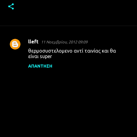
lleft
11 Νοεμβρίου, 2012 09:09
Σ
θερμοσυστελομενο αντί ταινίας και θα
χ
είναι super
ό
ΑΠΆΝΤΗΣΗ
λ
ι
α