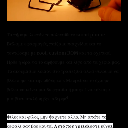
Το πήραμε λοιπόν το πολυπόθητο smartphone.
Βάλαμε εφαρμογές, παίξαμε παιχνίδια και το
τεντώσαμε με root, custom ROM και τα σχετικά.
Ήρθε η ώρα να το αφήσουμε και λίγο από τα χέρια μας.
Το ακουμπάμε λοιπόν στο τραπεζάκι αλλά θέλουμε να
βλέπουμε και την οθόνη του. Μπορεί να το έχουμε
βάλει να κάνει μια διεργασία ή μπορεί να κάνουμε
μια
βίντεο
-κλήση βρε αδερφέ!
Φίλες και φίλοι, μην ψάχνετε άλλο. Μη σπάτε το
κεφάλι σας βρε κουτά.
Αυτό που χρειάζεστε είναι