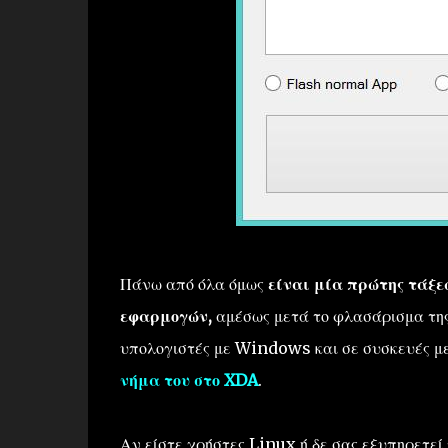
Πάνω από όλα όμως
είναι μία πρώτης τάξ
εφαρμογών,
αμέσως μετά το φλασάρισμα της
υπολογιστές με Windows και σε συσκευές μ
νήμα του στο XDA
.
Αν είστε χρήστες Linux ή δε σας εξυπηρετε