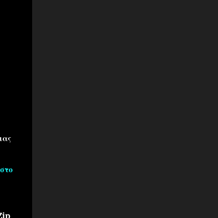
μας
στο
Zip