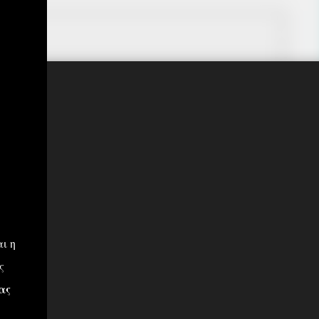
ι η
ς
ας