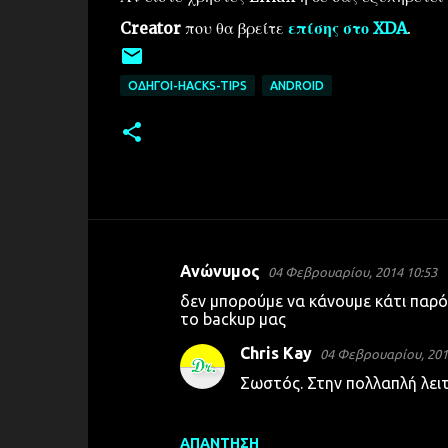
Creator
που θα βρείτε
επίσης στο XDA
.
ΟΔΗΓΟΊ-HACKS-TIPS
ANDROID
Ανώνυμος
04 Φεβρουαρίου, 2014 10:53
Σ
δεν μπορούμε να κάνουμε κάτι παρόμ
χ
το backup μας
ό
Chris Kay
04 Φεβρουαρίου, 201
λ
Σωστός. Στην πολλαπλή λειτο
ι
α
ΑΠΆΝΤΗΣΗ