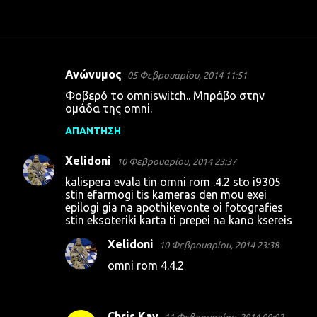
Ανώνυμος
05 Φεβρουαρίου, 2014 11:51
Σ
Φοβερό το omniswitch.. Μπράβο στην
χ
ομάδα της omni.
ό
ΑΠΆΝΤΗΣΗ
λ
Xelidoni
ι
10 Φεβρουαρίου, 2014 23:37
α
kalispera evala tin omni rom .4.2 sto i9305
stin efarmogi tis kameras den mou exei
epilogi gia na apothikevonte oi fotografies
stin eksoteriki karta ti prepei na kano ksereis
Xelidoni
10 Φεβρουαρίου, 2014 23:38
omni rom 4.4.2
Chris Kay