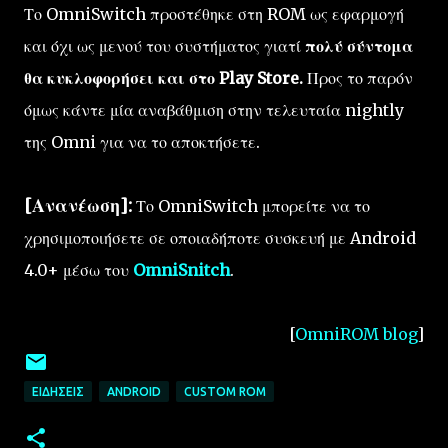
Το OmniSwitch προστέθηκε στη ROM ως εφαρμογή
και όχι ως μενού του συστήματος γιατί
πολύ σύντομα
θα κυκλοφορήσει και στο Play Store.
Προς το παρόν
όμως κάντε μία αναβάθμιση στην τελευταία nightly
της Omni για να το αποκτήσετε.
[Ανανέωση]:
Το OmniSwitch μπορείτε να το
χρησιμοποιήσετε σε οποιαδήποτε συσκευή με Android
4.0+ μέσω του
OmniSnitch
.
[
OmniROM blog
]
ΕΙΔΉΣΕΙΣ
ANDROID
CUSTOM ROM