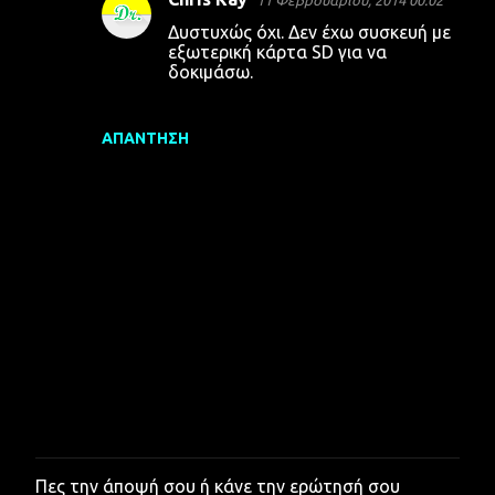
11 Φεβρουαρίου, 2014 00:02
Δυστυχώς όχι. Δεν έχω συσκευή με
εξωτερική κάρτα SD για να
δοκιμάσω.
ΑΠΆΝΤΗΣΗ
Πες την άποψή σου ή κάνε την ερώτησή σου
Δ