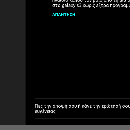
πλαισιο καπου τον μαιο,απο τη μια μ
στο galaxy s3 χωρις εξτρα προγραμ
ΑΠΆΝΤΗΣΗ
Πες την άποψή σου ή κάνε την ερώτησή σο
Δ
ευγένειας.
η
μ
ο
σ