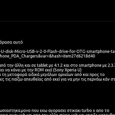
γόρασα αυτό
U-disk-Micro-USB-v-2-0-Flash-drive-for-OTG-smartphone-tab
_Phone_PDA_Chargers&var=&hash=item27d6218d40
από την άλλη και σε tablet με 4.1.2 και στο smartphone με 2.3.
ει να κάνει με την ROM εκεί (Sony Xperia U)
α τη μεταφορά ειδικά μεγάλων αρχείων από και προς το
ίες τις παίζω απευθείας από εκεί για να μην τις περνάω κάν σ
σιαστηκα.μονο που εχω αγορασει στικακι turbo x απο το