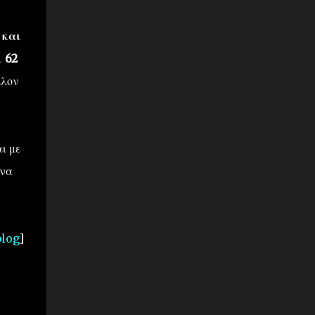
 και
ι 62
λλον
ι με
 να
log
]