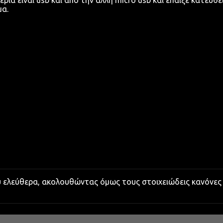
ερια ειναι usb και απο την αλλη micro usb και επαιξε κατευθε
μα.
υ ελεύθερα, ακολουθώντας όμως τους στοιχειώδεις κανόνες