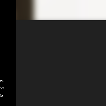
ια
ερα
ίο