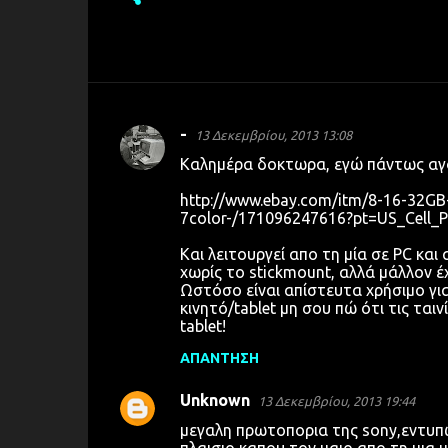
-
13 Δεκεμβρίου, 2013 13:08
Σ
Καλημέρα δοκτωρα, εγώ πάντως α
χ
http://www.ebay.com/itm/8-16-32GB-
ό
7color-/171096247616?pt=US_Cell
λ
Και λειτουργεί απο τη μία σε PC και 
ι
χωρίς το stickmount, αλλά μάλλον έχ
α
Ωστόσο είναι απίστευτα χρήσιμο γι
κινητό/tablet μη σου πώ ότι τις ταιν
tablet!
ΑΠΆΝΤΗΣΗ
Unknown
13 Δεκεμβρίου, 2013 19:44
μεγαλη πρωτοπορια της sony,εντυπω