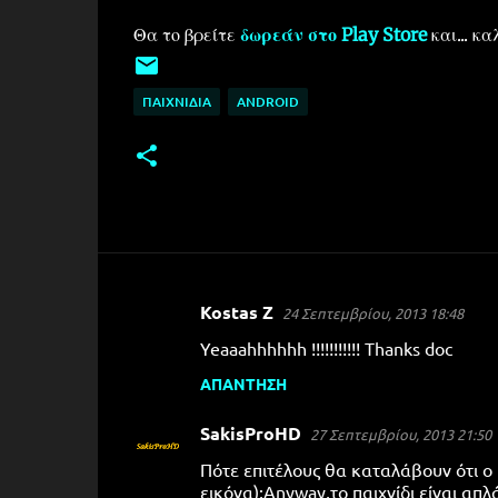
Θα το βρείτε
δωρεάν στο Play Store
και... κα
ΠΑΙΧΝΊΔΙΑ
ANDROID
Kostas Z
24 Σεπτεμβρίου, 2013 18:48
Σ
Yeaaahhhhhh !!!!!!!!!!! Thanks doc
χ
ό
ΑΠΆΝΤΗΣΗ
λ
SakisProHD
27 Σεπτεμβρίου, 2013 21:50
ι
Πότε επιτέλους θα καταλάβουν ότι ο
α
εικόνα);Anyway,το παιχνίδι είναι απ