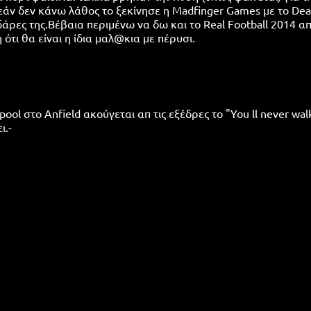
 εάν δεν κάνω λάθος το ξεκίνησε η Madfinger Games με το De
νιδάρες της.Βέβαια περιμένω να δω και το Real Football 2014 α
ότι θα είναι η ίδια μαλ@κια με πέρυσι.
pool στο Anfield ακούγεται απ τις εξέδρες το "You ll never wal
ι.-