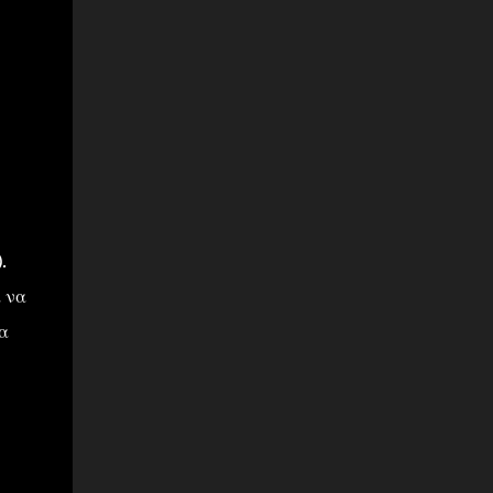
.
α να
α