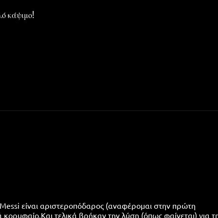
λό κάψιμο!
 Messi είναι αριστεροπόδαρος (αναφέρομαι στην πρώτη
λά κορυφαίο.Και τελικά βρήκαν την λύση (όπως φαίνεται) για τ