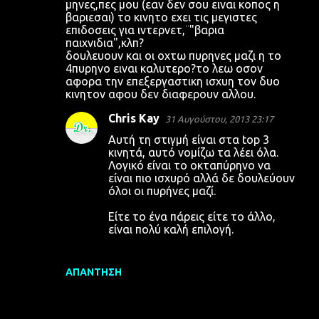
μηνες,πες μου (εαν δεν σου ειναι κοπος η
ό
βαριεσαι) το κινητο εχει τις μεγιστες
λ
επιδοσεις για ιντερνετ,¨"βαρια
παιχνιδια",κλπ?
ι
δουλευουν και οι οχτω πυρηνες μαζι η το
α
4πυρηνο ειναι καλυτερο?το λεω οσον
αφορα την επεξεργαστικη ισχυη τον δυο
κινητον αφου δεν διαφερουν αλλου.
Chris Kay
31 Αυγούστου, 2013 23:17
Αυτή τη στιγμή είναι στα top 3
κινητά, αυτό νομίζω τα λέει όλα.
Λογικό είναι το οκταπύρηνο να
είναι πιο ισχυρό αλλά δε δουλεύουν
όλοι οι πυρήνες μαζί.
Είτε το ένα πάρεις είτε το άλλο,
είναι πολύ καλή επιλογή.
ΑΠΆΝΤΗΣΗ