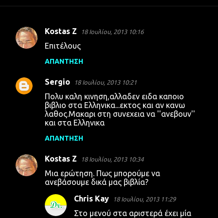
Kostas Z
18 Ιουλίου, 2013 10:16
Σ
Επιτέλους
χ
ΑΠΆΝΤΗΣΗ
ό
λ
Sergio
18 Ιουλίου, 2013 10:21
ι
Πολυ καλη κινηση,αλλαδεν ειδα καποιο
α
βιβλιο στα Ελληνικα...εκτος και αν κανω
λαθος.Μακαρι στη συνεχεια να ''ανεβουν''
και στα Ελληνικα
ΑΠΆΝΤΗΣΗ
Kostas Z
18 Ιουλίου, 2013 10:34
Μια ερώτηση. Πως μπορούμε να
ανεβάσουμε δικά μας βιβλία?
Chris Kay
18 Ιουλίου, 2013 11:29
Στο μενού στα αριστερά έχει μία