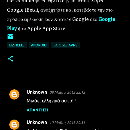
Για να αποκτήσετε την Πλοήγηση στους Χάρτες
Google (Beta), αναζητήστε και κατεβάστε την πιο
πρόσφατη έκδοση των Χαρτών Google στο
Google
Play
ή το Apple App Store.
ΕΙΔΉΣΕΙΣ
ANDROID
GOOGLE APPS
Unknown
09 Μαΐου, 2013 22:12
Σ
Μιλάει ελληνικά αυτο!!!
χ
ΑΠΆΝΤΗΣΗ
ό
λ
Unknown
10 Μαΐου, 2013 20:31
ι