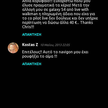
Απλά κορυφαίο!!! Ευχαριστώ πολύ μου
α
έλυσε πραγματικά τα χέρια! Μετά την
αλλαγή μου σε galaxy S4 από live with
walkman η πληρωμένη άδεια που είχα για
το co pilot live δεν δούλευε και δεν υπήρχε
περίπτωση να δώσω άλλα 40 €... Thanks
Chris!!!
ΑΠΆΝΤΗΣΗ
Kostas Z
10 Μαΐου, 2013 22:05
Επιτέλους!! Αυτό το navigon μου έχει
ρουφήξει το αίμα !!!
ΑΠΆΝΤΗΣΗ