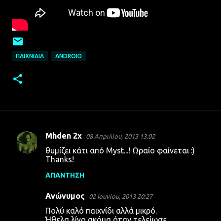
ΠΑΙΧΝΊΔΙΑ
ANDROID
Mhden 2x
08 Απριλίου, 2013 13:02
Σ
θυμίζει κάτι από Myst...! Ωραίο φαίνεται :)
χ
Thanks!
ό
ΑΠΆΝΤΗΣΗ
λ
Ανώνυμος
ι
02 Ιουνίου, 2013 20:27
α
Πολύ καλό παιχνίδι αλλά μικρό.
Ήθελα λίγο ακόμα όταν τελείωσε.