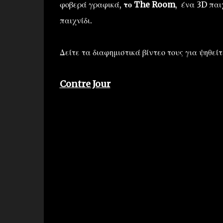
φοβερά γραφικά,
το The Room
, ένα 3D παι
παιχνίδι.
Δείτε τα διαφημιστικά βίντεο τους για ψηθείτ
Contre Jour