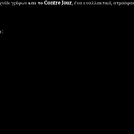
χνίδι γρίφων
και το Contre Jour
, ένα εναλλακτικό, ατμοσφαι
ε: