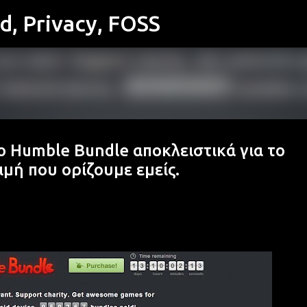
id, Privacy, FOSS
Μετάβαση στο κύριο περιεχόμενο
ο Humble Bundle αποκλειστικά για το
τιμή που ορίζουμε εμείς.