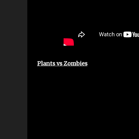
Plants vs Zombies