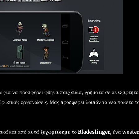
 για να προσφέρει φθηνά παιχνίδια, χρήματα σε ανεξάρτητο
θρωπικές οργανώσεις. Μας προσφέρει λοιπόν το νέο πακέτο τ
τικά και από αυτά
ξεχωρίζουμε το Bladeslinger
, ένα weste