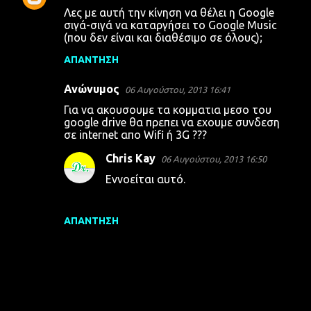
Σ
Λες με αυτή την κίνηση να θέλει η Google
χ
σιγά-σιγά να καταργήσει το Google Music
(που δεν είναι και διαθέσιμο σε όλους);
ό
λ
ΑΠΆΝΤΗΣΗ
ι
Ανώνυμος
06 Αυγούστου, 2013 16:41
α
Για να ακουσουμε τα κομματια μεσο του
google drive θα πρεπει να εχουμε συνδεση
σε internet απο Wifi ή 3G ???
Chris Kay
06 Αυγούστου, 2013 16:50
Εννοείται αυτό.
ΑΠΆΝΤΗΣΗ